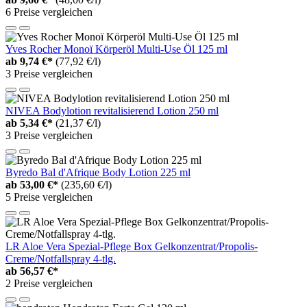
6 Preise vergleichen
Yves Rocher Monoï Körperöl Multi-Use Öl 125 ml
ab
9,74 €*
(77,92 €/l)
3 Preise vergleichen
NIVEA Bodylotion revitalisierend Lotion 250 ml
ab
5,34 €*
(21,37 €/l)
3 Preise vergleichen
Byredo Bal d'Afrique Body Lotion 225 ml
ab
53,00 €*
(235,60 €/l)
5 Preise vergleichen
LR Aloe Vera Spezial-Pflege Box Gelkonzentrat/Propolis-
Creme/Notfallspray 4-tlg.
ab
56,57 €*
2 Preise vergleichen