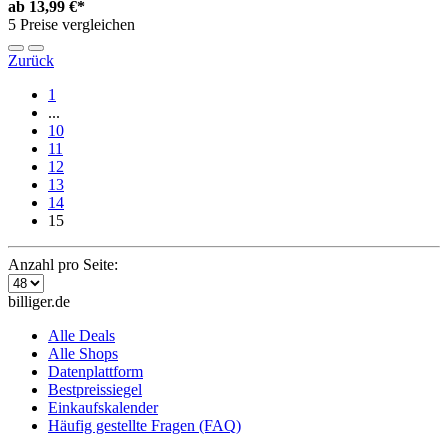
ab
13,99 €*
5 Preise vergleichen
Zurück
1
...
10
11
12
13
14
15
Anzahl pro Seite:
billiger.de
Alle Deals
Alle Shops
Datenplattform
Bestpreissiegel
Einkaufskalender
Häufig gestellte Fragen (FAQ)