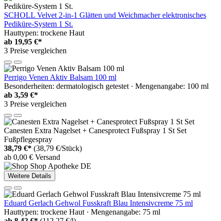
SCHOLL Velvet 2-in-1 Glätten und Weichmacher elektronisches
Pediküre-System 1 St.
Hauttypen: trockene Haut
ab
19,95 €*
3 Preise vergleichen
Perrigo Venen Aktiv Balsam 100 ml
Besonderheiten: dermatologisch getestet · Mengenangabe: 100 ml
ab
3,59 €*
3 Preise vergleichen
Canesten Extra Nagelset + Canesprotect Fußspray 1 St Set
Fußpflegespray
38,79 €*
(38,79 €/Stück)
ab 0,00 € Versand
Weitere Details
Eduard Gerlach Gehwol Fusskraft Blau Intensivcreme 75 ml
Hauttypen: trockene Haut · Mengenangabe: 75 ml
ab
8,42 €*
(112,27 €/l)