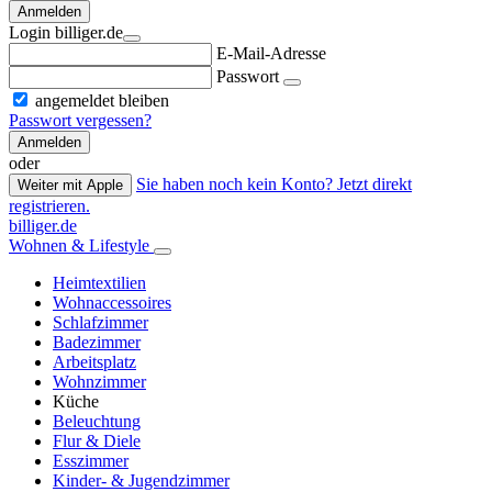
Anmelden
Login billiger.de
E-Mail-Adresse
Passwort
angemeldet bleiben
Passwort vergessen?
Anmelden
oder
Sie haben noch kein Konto? Jetzt direkt
Weiter mit Apple
registrieren.
billiger.de
Wohnen & Lifestyle
Heimtextilien
Wohnaccessoires
Schlafzimmer
Badezimmer
Arbeitsplatz
Wohnzimmer
Küche
Beleuchtung
Flur & Diele
Esszimmer
Kinder- & Jugendzimmer