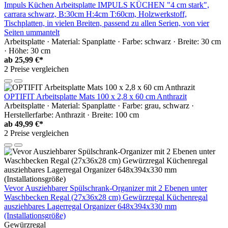
Impuls Küchen Arbeitsplatte IMPULS KÜCHEN "4 cm stark",
carrara schwarz, B:30cm H:4cm T:60cm, Holzwerkstoff,
Tischplatten, in vielen Breiten, passend zu allen Serien, von vier
Seiten ummantelt
Arbeitsplatte · Material: Spanplatte · Farbe: schwarz · Breite: 30 cm
· Höhe: 30 cm
ab
25,99 €*
2 Preise vergleichen
OPTIFIT Arbeitsplatte Mats 100 x 2,8 x 60 cm Anthrazit
Arbeitsplatte · Material: Spanplatte · Farbe: grau, schwarz ·
Herstellerfarbe: Anthrazit · Breite: 100 cm
ab
49,99 €*
2 Preise vergleichen
Vevor Ausziehbarer Spülschrank-Organizer mit 2 Ebenen unter
Waschbecken Regal (27x36x28 cm) Gewürzregal Küchenregal
ausziehbares Lagerregal Organizer 648x394x330 mm
(Installationsgröße)
Gewürzregal