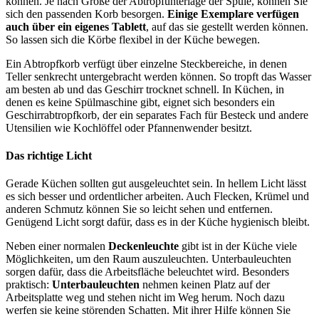
können. Je nach Größe der Abtropfunterlage der Spüle, können Sie
sich den passenden Korb besorgen.
Einige Exemplare verfügen
auch über ein eigenes
Tablett
, auf das sie gestellt werden können.
So lassen sich die Körbe flexibel in der Küche bewegen.
Ein Abtropfkorb verfügt über einzelne Steckbereiche, in denen
Teller senkrecht untergebracht werden können. So tropft das Wasser
am besten ab und das Geschirr trocknet schnell. In Küchen, in
denen es keine Spülmaschine gibt, eignet sich besonders ein
Geschirrabtropfkorb, der ein separates Fach für Besteck und andere
Utensilien wie Kochlöffel oder Pfannenwender besitzt.
Das richtige Licht
Gerade Küchen sollten gut ausgeleuchtet sein. In hellem Licht lässt
es sich besser und ordentlicher arbeiten. Auch Flecken, Krümel und
anderen Schmutz können Sie so leicht sehen und entfernen.
Genügend Licht sorgt dafür, dass es in der Küche hygienisch bleibt.
Neben einer normalen
Deckenleuchte
gibt ist in der Küche viele
Möglichkeiten, um den Raum auszuleuchten. Unterbauleuchten
sorgen dafür, dass die Arbeitsfläche beleuchtet wird. Besonders
praktisch:
Unterbauleuchten
nehmen keinen Platz auf der
Arbeitsplatte weg und stehen nicht im Weg herum. Noch dazu
werfen sie keine störenden Schatten. Mit ihrer Hilfe können Sie