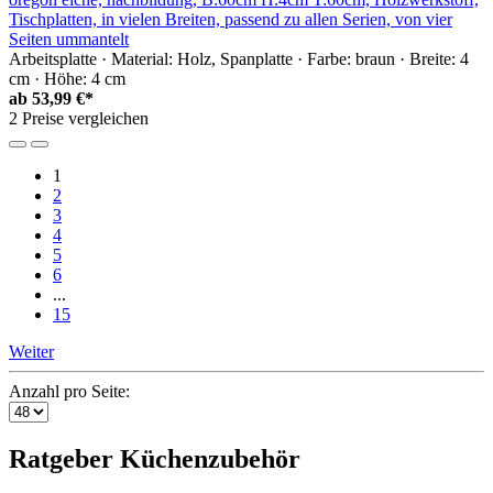
Tischplatten, in vielen Breiten, passend zu allen Serien, von vier
Seiten ummantelt
Arbeitsplatte · Material: Holz, Spanplatte · Farbe: braun · Breite: 4
cm · Höhe: 4 cm
ab
53,99 €*
2 Preise vergleichen
1
2
3
4
5
6
...
15
Weiter
Anzahl pro Seite:
Ratgeber Küchenzubehör