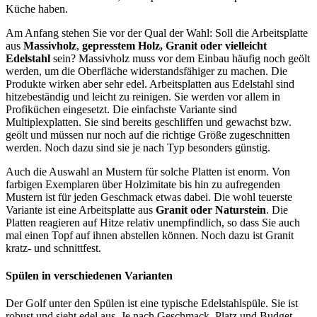
Küche haben.
Am Anfang stehen Sie vor der Qual der Wahl: Soll die Arbeitsplatte
aus
Massivholz
,
gepresstem Holz, Granit
oder vielleicht
Edelstahl
sein? Massivholz muss vor dem Einbau häufig noch geölt
werden, um die Oberfläche widerstandsfähiger zu machen. Die
Produkte wirken aber sehr edel. Arbeitsplatten aus Edelstahl sind
hitzebeständig und leicht zu reinigen. Sie werden vor allem in
Profiküchen eingesetzt. Die einfachste Variante sind
Multiplexplatten. Sie sind bereits geschliffen und gewachst bzw.
geölt und müssen nur noch auf die richtige Größe zugeschnitten
werden. Noch dazu sind sie je nach Typ besonders günstig.
Auch die Auswahl an Mustern für solche Platten ist enorm. Von
farbigen Exemplaren über Holzimitate bis hin zu aufregenden
Mustern ist für jeden Geschmack etwas dabei. Die wohl teuerste
Variante ist eine Arbeitsplatte aus
Granit oder
Naturstein
. Die
Platten reagieren auf Hitze relativ unempfindlich, so dass Sie auch
mal einen Topf auf ihnen abstellen können. Noch dazu ist Granit
kratz- und schnittfest.
Spülen in verschiedenen Varianten
Der Golf unter den Spülen ist eine typische Edelstahlspüle. Sie ist
robust und sieht edel aus. Je nach Geschmack, Platz und Budget