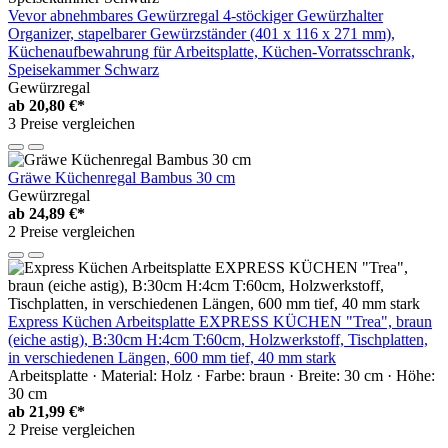
Vevor abnehmbares Gewürzregal 4-stöckiger Gewürzhalter
Organizer, stapelbarer Gewürzständer (401 x 116 x 271 mm),
Küchenaufbewahrung für Arbeitsplatte, Küchen-Vorratsschrank,
Speisekammer Schwarz
Gewürzregal
ab
20,80 €*
3 Preise vergleichen
Gräwe Küchenregal Bambus 30 cm
Gewürzregal
ab
24,89 €*
2 Preise vergleichen
Express Küchen Arbeitsplatte EXPRESS KÜCHEN "Trea", braun
(eiche astig), B:30cm H:4cm T:60cm, Holzwerkstoff, Tischplatten,
in verschiedenen Längen, 600 mm tief, 40 mm stark
Arbeitsplatte · Material: Holz · Farbe: braun · Breite: 30 cm · Höhe:
30 cm
ab
21,99 €*
2 Preise vergleichen