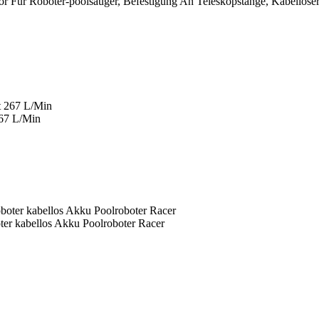
ör Für Roboter-poolsauger, Befestigung An Teleskopstange, Kabelloser
267 L/Min
er kabellos Akku Poolroboter Racer