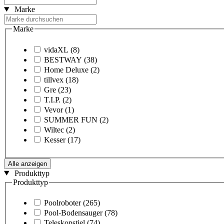
Marke
Marke
vidaXL
(8)
BESTWAY
(38)
Home Deluxe
(2)
tillvex
(18)
Gre
(23)
T.I.P.
(2)
Vevor
(1)
SUMMER FUN
(2)
Wiltec
(2)
Kesser
(17)
Alle anzeigen
Produkttyp
Produkttyp
Poolroboter
(265)
Pool-Bodensauger
(78)
Teleskopstiel
(74)