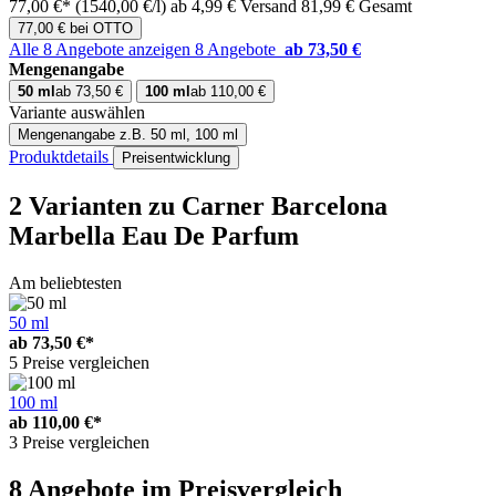
77,00 €*
(1540,00 €/l)
ab 4,99 € Versand
81,99 € Gesamt
77,00 € bei OTTO
Alle 8 Angebote anzeigen
8 Angebote
ab 73,50 €
Mengenangabe
50 ml
ab 73,50 €
100 ml
ab 110,00 €
Variante auswählen
Mengenangabe
z.B. 50 ml, 100 ml
Produktdetails
Preisentwicklung
2 Varianten
zu Carner Barcelona
Marbella Eau De Parfum
Am beliebtesten
50 ml
ab
73,50 €*
5 Preise vergleichen
100 ml
ab
110,00 €*
3 Preise vergleichen
8 Angebote im Preisvergleich