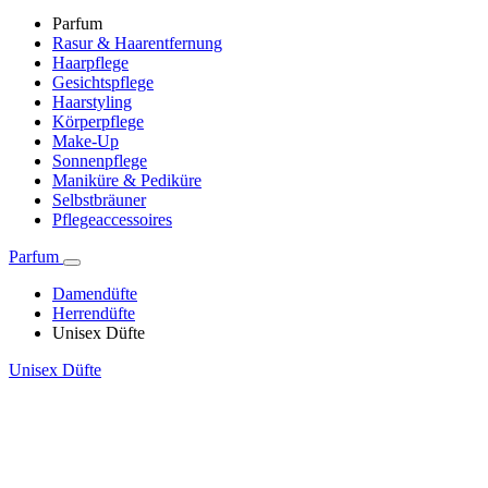
Parfum
Rasur & Haarentfernung
Haarpflege
Gesichtspflege
Haarstyling
Körperpflege
Make-Up
Sonnenpflege
Maniküre & Pediküre
Selbstbräuner
Pflegeaccessoires
Parfum
Damendüfte
Herrendüfte
Unisex Düfte
Unisex Düfte