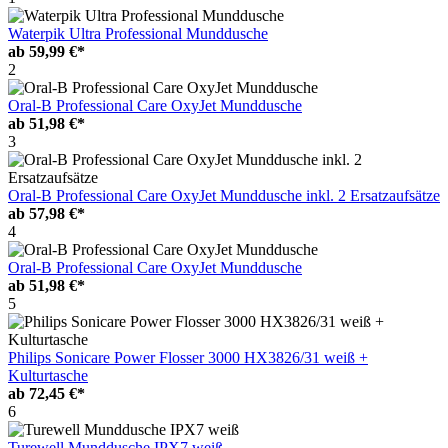
Waterpik Ultra Professional Munddusche
ab
59,99 €*
2
Oral-B Professional Care OxyJet Munddusche
ab
51,98 €*
3
Oral-B Professional Care OxyJet Munddusche inkl. 2 Ersatzaufsätze
ab
57,98 €*
4
Oral-B Professional Care OxyJet Munddusche
ab
51,98 €*
5
Philips Sonicare Power Flosser 3000 HX3826/31 weiß +
Kulturtasche
ab
72,45 €*
6
Turewell Munddusche IPX7 weiß