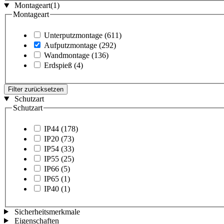
Montageart
(1)
Montageart
Unterputzmontage
(611)
Aufputzmontage
(292)
Wandmontage
(136)
Erdspieß
(4)
Filter zurücksetzen
Schutzart
Schutzart
IP44
(178)
IP20
(73)
IP54
(33)
IP55
(25)
IP66
(5)
IP65
(1)
IP40
(1)
Sicherheitsmerkmale
Eigenschaften