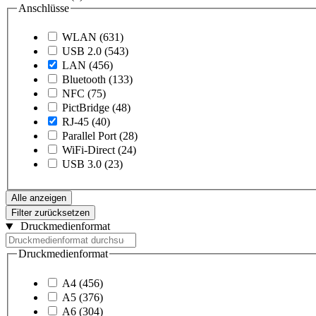
Anschlüsse
WLAN
(631)
USB 2.0
(543)
LAN
(456)
Bluetooth
(133)
NFC
(75)
PictBridge
(48)
RJ-45
(40)
Parallel Port
(28)
WiFi-Direct
(24)
USB 3.0
(23)
Alle anzeigen
Filter zurücksetzen
Druckmedienformat
Druckmedienformat
A4
(456)
A5
(376)
A6
(304)