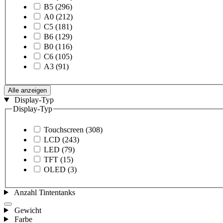
B5
(296)
A0
(212)
C5
(181)
B6
(129)
B0
(116)
C6
(105)
A3
(91)
Alle anzeigen
Display-Typ
Display-Typ
Touchscreen
(308)
LCD
(243)
LED
(79)
TFT
(15)
OLED
(3)
Anzahl Tintentanks
Gewicht
Farbe