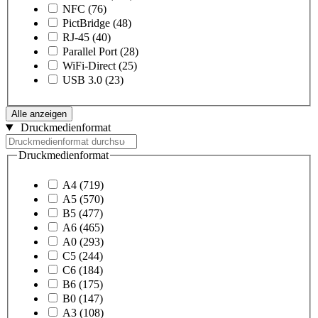
NFC
(76)
PictBridge
(48)
RJ-45
(40)
Parallel Port
(28)
WiFi-Direct
(25)
USB 3.0
(23)
Alle anzeigen
Druckmedienformat
Druckmedienformat
A4
(719)
A5
(570)
B5
(477)
A6
(465)
A0
(293)
C5
(244)
C6
(184)
B6
(175)
B0
(147)
A3
(108)