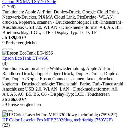
Canon PIXMA TS5150 Serie
(1.306)
Funktionen: Apple AirPrint, Duplex-Druck, Google Cloud Print,
Netzwerk-Drucker, PIXMA Cloud Link, PictBridge (WLAN),
drucken, kopieren, scannen · Drucktechnologie: Farb-Tintenstrahl ·
Anschlüsse: USB 2.0, WLAN · Druckmedienformat: A4, A5, B5,
Briefumschlag, LGL, LTR · Display-Typ: LCD, TFT
ab
139,90 €*
9 Preise vergleichen
Epson EcoTank ET-4956
(8)
Funktionen: automatische Wahlwiederholung, Apple AirPrint,
Randloser Druck, doppelseitiger Druck, Duplex-Druck, Duplex-
Fax, Duplex-Kopie, Epson Connect, scannen, faxen, drucken,
kopieren · Drucktechnologie: Tintenstrahl, Farbe, Farb-Tintenstrahl ·
Anschlüsse: USB 2.0, WLAN, LAN · Druckmedienformat: A0,
A4, A5, A6, B5, B6, C6 · Display-Typ: LCD, Touchscreen
ab
366,00 €*
29 Preise vergleichen
HP Color LaserJet Pro MFP 3302fdwg mehrfarbig (759V2F)
(23)