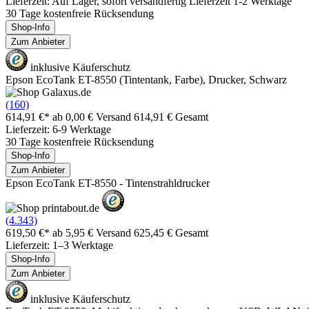
Lieferzeit: Auf Lager, sofort versandfertig Lieferzeit 1-2 Werktage
30 Tage kostenfreie Rücksendung
Shop-Info
Zum Anbieter
inklusive Käuferschutz
Epson EcoTank ET-8550 (Tintentank, Farbe), Drucker, Schwarz
(160)
614,91 €*
ab 0,00 € Versand
614,91 € Gesamt
Lieferzeit: 6-9 Werktage
30 Tage kostenfreie Rücksendung
Shop-Info
Zum Anbieter
Epson EcoTank ET-8550 - Tintenstrahldrucker
(4.343)
619,50 €*
ab 5,95 € Versand
625,45 € Gesamt
Lieferzeit: 1–3 Werktage
Shop-Info
Zum Anbieter
inklusive Käuferschutz