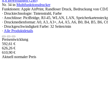
4,4
Bewertungen
(240)
Nr. 34 in
Multifunktionsdrucker
Funktionen: Apple AirPrint, Randloser Druck, Bedruckung von CD
· Drucktechnologie: Tintenstrahl, Farbe
· Anschlüsse: PictBridge, RJ-45, WLAN, LAN, Speicherkartensteckp
· Druckmedienformat: A0, A3, A3+, A4, A5, A6, B0, B4, B5, B6, C
· Druckgeschwindigkeit Farbe: 32 Seiten/min
·
Alle Produktdetails
Preisentwicklung
592,61 €
626,26 €
610,90 €
Aktuell normaler Preis