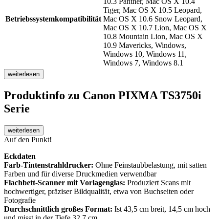
10.3 Panther, Mac OS X 10.4
Tiger, Mac OS X 10.5 Leopard,
Betriebssystemkompatibilität
Mac OS X 10.6 Snow Leopard,
Mac OS X 10.7 Lion, Mac OS X
10.8 Mountain Lion, Mac OS X
10.9 Mavericks, Windows,
Windows 10, Windows 11,
Windows 7, Windows 8.1
weiterlesen
Produktinfo
zu Canon PIXMA TS3750i
Serie
weiterlesen
Auf den Punkt!
Eckdaten
Farb-Tintenstrahldrucker:
Ohne Feinstaubbelastung, mit satten
Farben und für diverse Druckmedien verwendbar
Flachbett-Scanner mit Vorlagenglas:
Produziert Scans mit
hochwertiger, präziser Bildqualität, etwa von Buchseiten oder
Fotografie
Durchschnittlich großes Format:
Ist 43,5 cm breit, 14,5 cm hoch
und misst in der Tiefe 32,7 cm