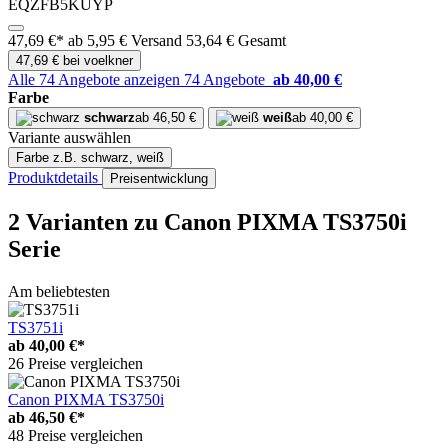
EQZFB5KUYP
47,69 €*
ab 5,95 € Versand
53,64 € Gesamt
47,69 € bei voelkner
Alle 74 Angebote anzeigen
74 Angebote
ab 40,00 €
Farbe
schwarz
ab 46,50 €
weiß
ab 40,00 €
Variante auswählen
Farbe
z.B. schwarz, weiß
Produktdetails
Preisentwicklung
2 Varianten
zu Canon PIXMA TS3750i
Serie
Am beliebtesten
TS3751i
ab
40,00 €*
26 Preise vergleichen
Canon PIXMA TS3750i
ab
46,50 €*
48 Preise vergleichen