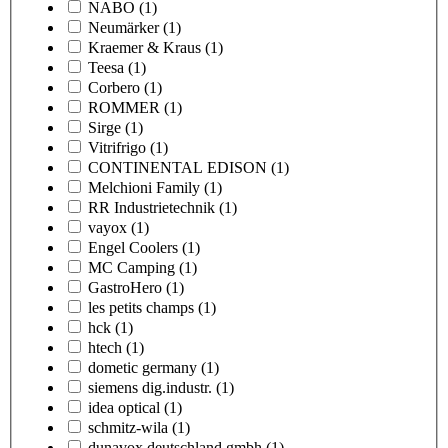
NABO
(1)
Neumärker
(1)
Kraemer & Kraus
(1)
Teesa
(1)
Corbero
(1)
ROMMER
(1)
Sirge
(1)
Vitrifrigo
(1)
CONTINENTAL EDISON
(1)
Melchioni Family
(1)
RR Industrietechnik
(1)
vayox
(1)
Engel Coolers
(1)
MC Camping
(1)
GastroHero
(1)
les petits champs
(1)
hck
(1)
htech
(1)
dometic germany
(1)
siemens dig.industr.
(1)
idea optical
(1)
schmitz-wila
(1)
dunavox deutschland gmbh
(1)