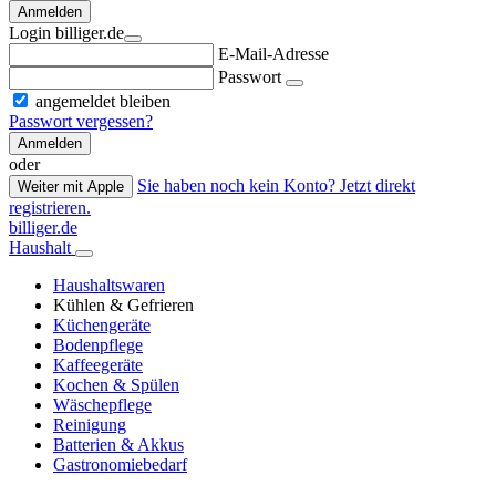
Anmelden
Login billiger.de
E-Mail-Adresse
Passwort
angemeldet bleiben
Passwort vergessen?
Anmelden
oder
Sie haben noch kein Konto? Jetzt direkt
Weiter mit Apple
registrieren.
billiger.de
Haushalt
Haushaltswaren
Kühlen & Gefrieren
Küchengeräte
Bodenpflege
Kaffeegeräte
Kochen & Spülen
Wäschepflege
Reinigung
Batterien & Akkus
Gastronomiebedarf