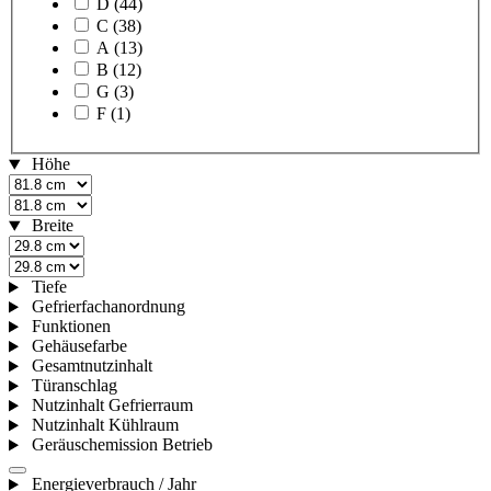
D
(44)
C
(38)
A
(13)
B
(12)
G
(3)
F
(1)
Höhe
Breite
Tiefe
Gefrierfachanordnung
Funktionen
Gehäusefarbe
Gesamtnutzinhalt
Türanschlag
Nutzinhalt Gefrierraum
Nutzinhalt Kühlraum
Geräuschemission Betrieb
Energieverbrauch / Jahr