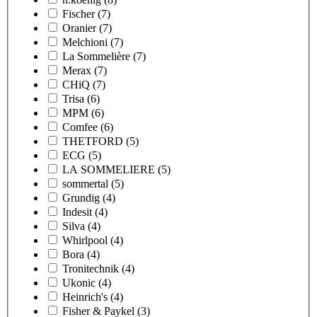
Fischer
(7)
Oranier
(7)
Melchioni
(7)
La Sommelière
(7)
Merax
(7)
CHiQ
(7)
Trisa
(6)
MPM
(6)
Comfee
(6)
THETFORD
(5)
ECG
(5)
LA SOMMELIERE
(5)
sommertal
(5)
Grundig
(4)
Indesit
(4)
Silva
(4)
Whirlpool
(4)
Bora
(4)
Tronitechnik
(4)
Ukonic
(4)
Heinrich's
(4)
Fisher & Paykel
(3)