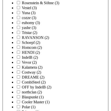
Rosenstein & Söhne
(3)
Vestel
(3)
Yuna
(3)
cozze
(3)
euhomy
(3)
yashe
(3)
Tristar
(2)
RAVANSON
(2)
Schoepf
(2)
Homcom
(2)
HENDI
(2)
IndelB
(2)
Vevor
(2)
Kalamera
(2)
Costway
(2)
DREAME
(2)
CombiSteel
(2)
OFF by IndelB
(2)
northclan
(2)
Blaupunkt
(1)
Cooler Master
(1)
Polar
(1)