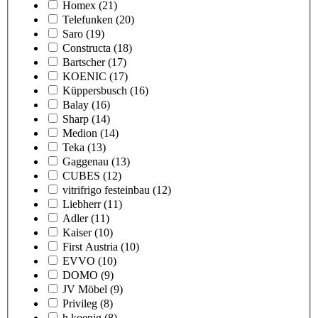
Homex
(21)
Telefunken
(20)
Saro
(19)
Constructa
(18)
Bartscher
(17)
KOENIC
(17)
Küppersbusch
(16)
Balay
(16)
Sharp
(14)
Medion
(14)
Teka
(13)
Gaggenau
(13)
CUBES
(12)
vitrifrigo festeinbau
(12)
Liebherr
(11)
Adler
(11)
Kaiser
(10)
First Austria
(10)
EVVO
(10)
DOMO
(9)
JV Möbel
(9)
Privileg
(8)
h.koenig
(8)