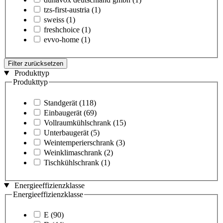
tzs-first-austria
(1)
sweiss
(1)
freshchoice
(1)
evvo-home
(1)
Filter zurücksetzen
Produkttyp
Produkttyp
Standgerät
(118)
Einbaugerät
(69)
Vollraumkühlschrank
(15)
Unterbaugerät
(5)
Weintemperierschrank
(3)
Weinklimaschrank
(2)
Tischkühlschrank
(1)
Energieeffizienzklasse
Energieeffizienzklasse
E
(90)