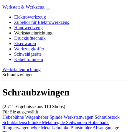
Werkstatt & Werkzeug
Elektrowerkzeug
Zubehör für Elektrowerkzeug
Handwerkzeug
Werkstatteinrichtung
Drucklufttechnik
Eisenwaren
Werkzeugkoffer
Schweißgeräte
Kabeltrommeln
Werkstatteinrichtung
Schraubzwingen
Schraubzwingen
(2.711 Ergebnisse aus 110 Shops)
Für Sie ausgewählt
Hebebühne
Wagenheber
Spinde
Werkstattwagen
Schraubstock
Schubladenschränke
Metallregale
Seilwinden
Hobelbank
Rangierwagenheber
Metallschränke
Baustrahler
Absauganlage