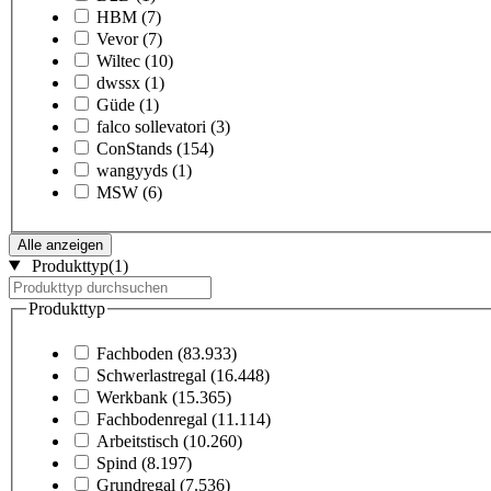
HBM
(7)
Vevor
(7)
Wiltec
(10)
dwssx
(1)
Güde
(1)
falco sollevatori
(3)
ConStands
(154)
wangyyds
(1)
MSW
(6)
Alle anzeigen
Produkttyp
(1)
Produkttyp
Fachboden
(83.933)
Schwerlastregal
(16.448)
Werkbank
(15.365)
Fachbodenregal
(11.114)
Arbeitstisch
(10.260)
Spind
(8.197)
Grundregal
(7.536)