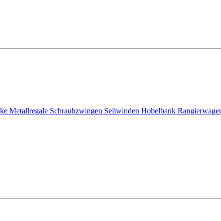
nke
Metallregale
Schraubzwingen
Seilwinden
Hobelbank
Rangierwage