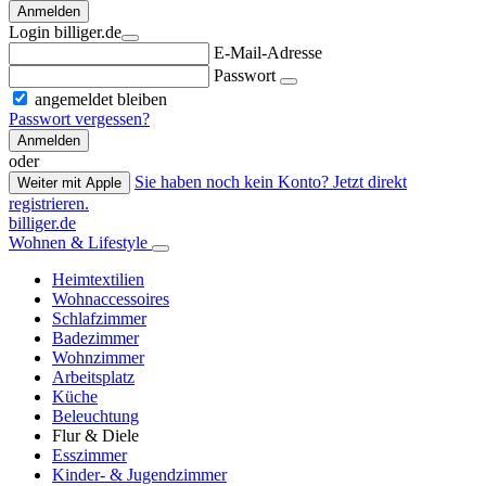
Anmelden
Login billiger.de
E-Mail-Adresse
Passwort
angemeldet bleiben
Passwort vergessen?
Anmelden
oder
Sie haben noch kein Konto? Jetzt direkt
Weiter mit Apple
registrieren.
billiger.de
Wohnen & Lifestyle
Heimtextilien
Wohnaccessoires
Schlafzimmer
Badezimmer
Wohnzimmer
Arbeitsplatz
Küche
Beleuchtung
Flur & Diele
Esszimmer
Kinder- & Jugendzimmer