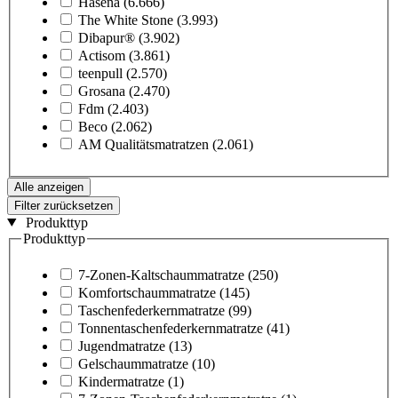
Hasena
(6.666)
The White Stone
(3.993)
Dibapur®
(3.902)
Actisom
(3.861)
teenpull
(2.570)
Grosana
(2.470)
Fdm
(2.403)
Beco
(2.062)
AM Qualitätsmatratzen
(2.061)
Alle anzeigen
Filter zurücksetzen
Produkttyp
Produkttyp
7-Zonen-Kaltschaummatratze
(250)
Komfortschaummatratze
(145)
Taschenfederkernmatratze
(99)
Tonnentaschenfederkernmatratze
(41)
Jugendmatratze
(13)
Gelschaummatratze
(10)
Kindermatratze
(1)