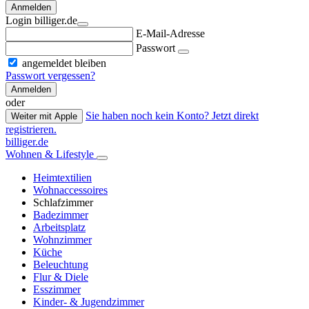
Anmelden
Login billiger.de
E-Mail-Adresse
Passwort
angemeldet bleiben
Passwort vergessen?
Anmelden
oder
Sie haben noch kein Konto? Jetzt direkt
Weiter mit Apple
registrieren.
billiger.de
Wohnen & Lifestyle
Heimtextilien
Wohnaccessoires
Schlafzimmer
Badezimmer
Arbeitsplatz
Wohnzimmer
Küche
Beleuchtung
Flur & Diele
Esszimmer
Kinder- & Jugendzimmer