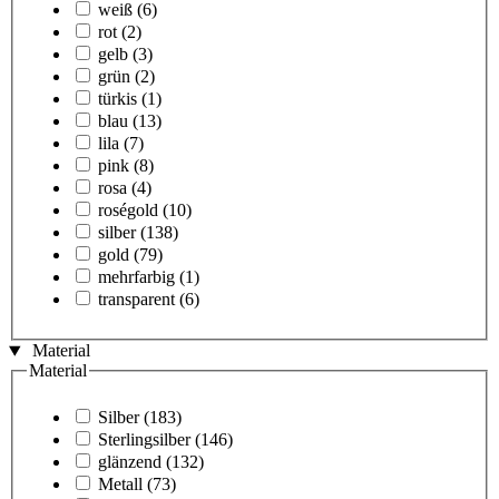
weiß
(6)
rot
(2)
gelb
(3)
grün
(2)
türkis
(1)
blau
(13)
lila
(7)
pink
(8)
rosa
(4)
roségold
(10)
silber
(138)
gold
(79)
mehrfarbig
(1)
transparent
(6)
Material
Material
Silber
(183)
Sterlingsilber
(146)
glänzend
(132)
Metall
(73)