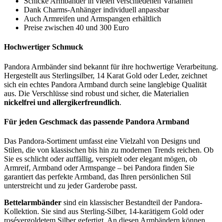
Schicke Armbänder in vielen verschiedenen Varianten
Dank Charms-Anhänger individuell anpassbar
Auch Armreifen und Armspangen erhältlich
Preise zwischen 40 und 300 Euro
Hochwertiger Schmuck
Pandora Armbänder sind bekannt für ihre hochwertige Verarbeitung.
Hergestellt aus Sterlingsilber, 14 Karat Gold oder Leder, zeichnet
sich ein echtes Pandora Armband durch seine langlebige Qualität
aus. Die Verschlüsse sind robust und sicher, die Materialien
nickelfrei und allergikerfreundlich
.
Für jeden Geschmack das passende Pandora Armband
Das Pandora-Sortiment umfasst eine Vielzahl von Designs und
Stilen, die von klassischen bis hin zu modernen Trends reichen. Ob
Sie es schlicht oder auffällig, verspielt oder elegant mögen, ob
Armreif, Armband oder Armspange – bei Pandora finden Sie
garantiert das perfekte Armband, das Ihren persönlichen Stil
unterstreicht und zu jeder Garderobe passt.
Bettelarmbänder
sind ein klassischer Bestandteil der Pandora-
Kollektion. Sie sind aus Sterling-Silber, 14-karätigem Gold oder
rosévergoldetem Silber gefertigt. An diesen Armbändern können