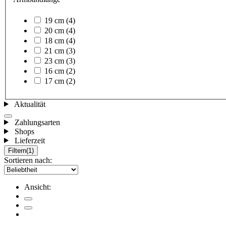
19 cm
(4)
20 cm
(4)
18 cm
(4)
21 cm
(3)
23 cm
(3)
16 cm
(2)
17 cm
(2)
Aktualität
Zahlungsarten
Shops
Lieferzeit
Filtern
(1)
Sortieren nach:
Ansicht: