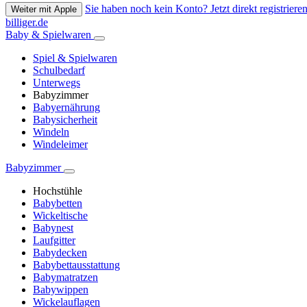
Sie haben noch kein Konto? Jetzt direkt registrieren
Weiter mit Apple
billiger.de
Baby & Spielwaren
Spiel & Spielwaren
Schulbedarf
Unterwegs
Babyzimmer
Babyernährung
Babysicherheit
Windeln
Windeleimer
Babyzimmer
Hochstühle
Babybetten
Wickeltische
Babynest
Laufgitter
Babydecken
Babybettausstattung
Babymatratzen
Babywippen
Wickelauflagen