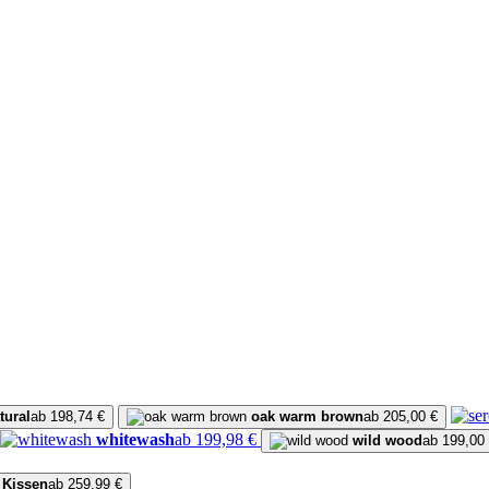
tural
ab 198,74 €
oak warm brown
ab 205,00 €
whitewash
ab 199,98 €
wild wood
ab 199,00
 Kissen
ab 259,99 €