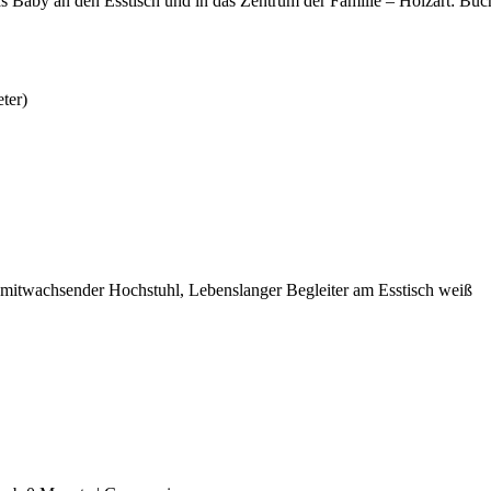
 Baby an den Esstisch und in das Zentrum der Familie – Holzart: Buc
ter)
mitwachsender Hochstuhl, Lebenslanger Begleiter am Esstisch weiß