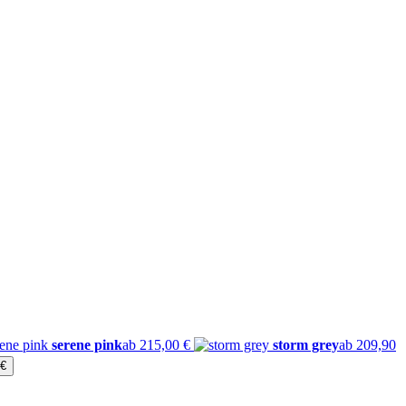
serene pink
ab 215,00 €
storm grey
ab 209,90
 €