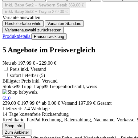
inkl. Baby Set2 + Newborn Set
ab 369,00 €
inkl. Baby Set2 + Tray
ab 279,00 €
Variante auswählen
Herstellerfarbe
white
Varianten
Standard
Variantenauswahl zurücksetzen
Produktdetails
Preisentwicklung
5 Angebote im Preisvergleich
Neu ab 197,99 € - 229,00 €
Preis inkl. Versand
sofort lieferbar
(5)
Billigster Preis inkl. Versand
Stokke® Tripp Trapp® Treppenhochstuhl, weiss
(25)
239,00 €
197,99 €*
ab 0,00 € Versand
197,99 € Gesamt
Lieferzeit: 2-4 Werktage
14 Tage kostenfreie Rücksendung
Kreditkarte, PayPal,Rechnung, Ratenzahlung, Nachname, Vorkasse, 
Shop-Info
Zum Anbieter