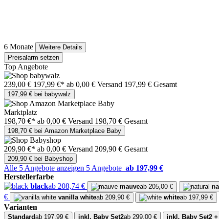
6 Monate
Weitere Details
Preisalarm setzen
Top Angebote
239,00 €
197,99 €*
ab 0,00 € Versand
197,99 € Gesamt
197,99 € bei babywalz
Marktplatz
198,70 €*
ab 0,00 € Versand
198,70 € Gesamt
198,70 € bei Amazon Marketplace Baby
209,90 €*
ab 0,00 € Versand
209,90 € Gesamt
209,90 € bei Babyshop
Alle 5 Angebote anzeigen
5 Angebote
ab 197,99 €
Herstellerfarbe
black
ab 208,74 €
mauve
ab 205,00 €
na
€
vanilla white
ab 209,90 €
white
ab 197,99 €
Varianten
Standard
ab 197,99 €
inkl. Baby Set2
ab 299,00 €
inkl. Baby Set2 +