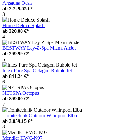
Artsauna Oasis
ab
2.729,05 €*
3
Home Deluxe Splash
ab
320,00 €*
4
BESTWAY Lay-Z-Spa Miami AirJet
ab
299,99 €*
5
Intex Pure Spa Octagon Bubble Jet
ab
841,24 €*
6
NETSPA Octopus
ab
899,00 €*
7
Tronitechnik Outdoor Whirlpool Elba
ab
3.059,15 €*
8
Mendler HWC-N97