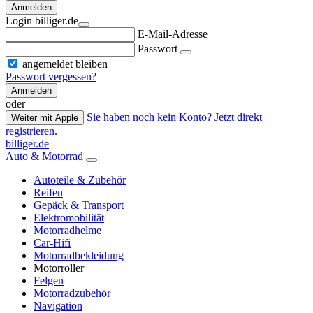
Anmelden
Login billiger.de
E-Mail-Adresse
Passwort
angemeldet bleiben
Passwort vergessen?
Anmelden
oder
Sie haben noch kein Konto? Jetzt direkt
Weiter mit Apple
registrieren.
billiger.de
Auto & Motorrad
Autoteile & Zubehör
Reifen
Gepäck & Transport
Elektromobilität
Motorradhelme
Car-Hifi
Motorradbekleidung
Motorroller
Felgen
Motorradzubehör
Navigation