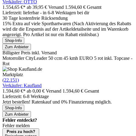
Verkäufer: OTTO
1.554,65 €*
ab 39,95 € Versand
1.594,60 € Gesamt
Lieferzeit: lieferbar - in 6-8 Werktagen bei dir
30 Tage kostenfreie Rücksendung
15% Extra auf viele Sporthartwaren (Nach Aktivierung des Rabatts
wird dir die Ersparnis auf der Artikeldetailseite und im Warenkorb
angezeigt. Pro Artikel ist nur ein Rabatt einlösbar.)
Shop-Info
Zum Anbieter
Billigster Preis inkl. Versand
Motorroller CityLeader 50 ccm 45 kmh EURO 5 rot inkl. Topcase -
Rot
Marktplatz
(22.151)
Verkäufer: Kaufland
1.594,60 €*
ab 0,00 € Versand
1.594,60 € Gesamt
Lieferzeit: 6-8 Werktage
Jetzt bestellen! Ratenkauf und 0% Finanzierung möglich.
Shop-Info
Zum Anbieter
Fehler entdeckt?
Fehler melden
Preis zu hoch?