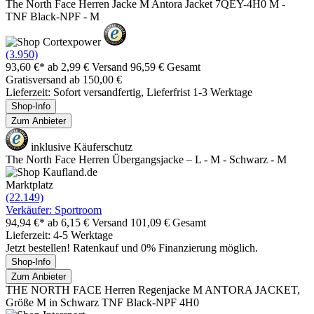
The North Face Herren Jacke M Antora Jacket 7QEY-4H0 M -
TNF Black-NPF - M
(3.950)
93,60 €*
ab 2,99 € Versand
96,59 € Gesamt
Gratisversand ab 150,00 €
Lieferzeit: Sofort versandfertig, Lieferfrist 1-3 Werktage
Shop-Info
Zum Anbieter
inklusive Käuferschutz
The North Face Herren Übergangsjacke – L - M - Schwarz - M
Marktplatz
(22.149)
Verkäufer: Sportroom
94,94 €*
ab 6,15 € Versand
101,09 € Gesamt
Lieferzeit: 4-5 Werktage
Jetzt bestellen! Ratenkauf und 0% Finanzierung möglich.
Shop-Info
Zum Anbieter
THE NORTH FACE Herren Regenjacke M ANTORA JACKET,
Größe M in Schwarz TNF Black-NPF 4H0