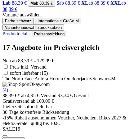
L
ab 88,39 €
S
ab 88,39 €
XL
ab 88,39 €
XXL
ab
M
ab 88,39 €
88,39 €
Variante auswählen
Farbe
schwarz
Internationale Größe
M
Variantenauswahl zurücksetzen
Produktdetails
Preisentwicklung
17 Angebote im Preisvergleich
Neu ab 88,39 € - 129,99 €
Preis inkl. Versand
sofort lieferbar
(15)
The North Face Antora Herren Outdoorjacke-Schwarz-M
(4)
88,39 €*
ab 4,95 € Versand
93,34 € Gesamt
Gratisversand ab 100,00 €
Lieferzeit: sofort lieferbar
30 Tage kostenfreie Rücksendung
-15% Rabatt ausgenommen Voucher, Neuheiten, Bikes 2027 &
elektr.Geräte | gültig bis 10.8.
SALE15