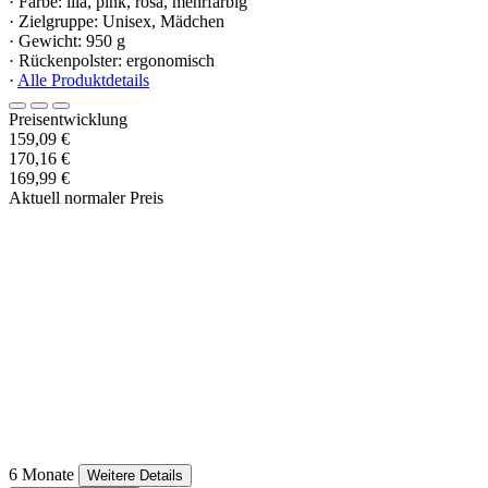
· Farbe: lila, pink, rosa, mehrfarbig
· Zielgruppe: Unisex, Mädchen
· Gewicht: 950 g
· Rückenpolster: ergonomisch
·
Alle Produktdetails
Preisentwicklung
159,09 €
170,16 €
169,99 €
Aktuell normaler Preis
6 Monate
Weitere Details