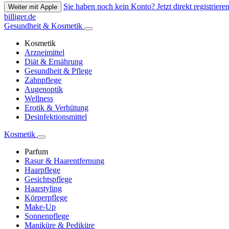
Sie haben noch kein Konto? Jetzt direkt registrieren
Weiter mit Apple
billiger.de
Gesundheit & Kosmetik
Kosmetik
Arzneimittel
Diät & Ernährung
Gesundheit & Pflege
Zahnpflege
Augenoptik
Wellness
Erotik & Verhütung
Desinfektionsmittel
Kosmetik
Parfum
Rasur & Haarentfernung
Haarpflege
Gesichtspflege
Haarstyling
Körperpflege
Make-Up
Sonnenpflege
Maniküre & Pediküre