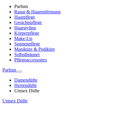
Parfum
Rasur & Haarentfernung
Haarpflege
Gesichtspflege
Haarstyling
Körperpflege
Make-Up
Sonnenpflege
Maniküre & Pediküre
Selbstbräuner
Pflegeaccessoires
Parfum
Damendüfte
Herrendüfte
Unisex Düfte
Unisex Düfte