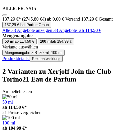
BILLIGER-AS15
137,29 €*
(2745,80 €/l)
ab 0,00 € Versand
137,29 € Gesamt
137,29 € bei ParfumGroup
Alle 33 Angebote anzeigen
33 Angebote
ab 114,50 €
Mengenangabe
50 ml
ab 114,50 €
100 ml
ab 194,99 €
Variante auswählen
Mengenangabe
z.B. 50 ml, 100 ml
Produktdetails
Preisentwicklung
2 Varianten
zu Xerjoff Join the Club
Torino21 Eau de Parfum
Am beliebtesten
50 ml
ab
114,50 €*
21 Preise vergleichen
100 ml
ab
194,99 €*