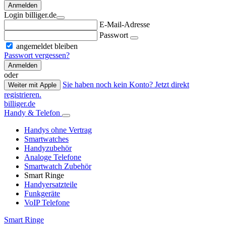
Anmelden
Login billiger.de
E-Mail-Adresse
Passwort
angemeldet bleiben
Passwort vergessen?
Anmelden
oder
Sie haben noch kein Konto? Jetzt direkt
Weiter mit Apple
registrieren.
billiger.de
Handy & Telefon
Handys ohne Vertrag
Smartwatches
Handyzubehör
Analoge Telefone
Smartwatch Zubehör
Smart Ringe
Handyersatzteile
Funkgeräte
VoIP Telefone
Smart Ringe