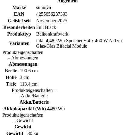
Allgemein
Marke
sunniva
EAN
4255656237393
Gelistet seit
November 2025
Besonderheiten
Full Black
Produkttyp
Balkonkraftwerk
inkl. 4,48 kWh Speicher + 4 x 460 W N-Typ
Varianten
Glas-Glas Bifacial Module
Produkteigenschaften
– Abmessungen
Abmessungen
Breite
190.6 cm
Höhe
3 cm
Tiefe
113.4 cm
Produkteigenschaften –
Akku/Batterie
Akku/Batterie
Akkukapazität (Wh)
4480 Wh
Produkteigenschaften
– Gewicht
Gewicht
Gewicht
30 kg