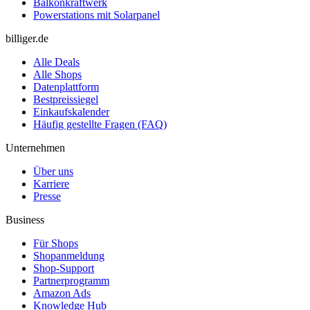
Balkonkraftwerk
Powerstations mit Solarpanel
billiger.de
Alle Deals
Alle Shops
Datenplattform
Bestpreissiegel
Einkaufskalender
Häufig gestellte Fragen (FAQ)
Unternehmen
Über uns
Karriere
Presse
Business
Für Shops
Shopanmeldung
Shop-Support
Partnerprogramm
Amazon Ads
Knowledge Hub