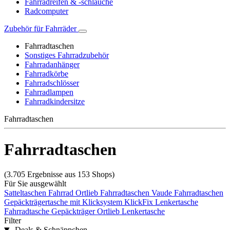
Fahrradreifen & -schläuche
Radcomputer
Zubehör für Fahrräder
Fahrradtaschen
Sonstiges Fahrradzubehör
Fahrradanhänger
Fahrradkörbe
Fahrradschlösser
Fahrradlampen
Fahrradkindersitze
Fahrradtaschen
Fahrradtaschen
(3.705 Ergebnisse aus 153 Shops)
Für Sie ausgewählt
Satteltaschen Fahrrad
Ortlieb Fahrradtaschen
Vaude Fahrradtaschen
Gepäckträgertasche mit Klicksystem
KlickFix Lenkertasche
Fahrradtasche Gepäckträger
Ortlieb Lenkertasche
Filter
Deals & Schnäppchen