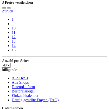
3 Preise vergleichen
Zurück
1
...
10
11
12
13
14
15
Anzahl pro Seite:
billiger.de
Alle Deals
Alle Shops
Datenplattform
Bestpreissiegel
Einkaufskalender
Häufig gestellte Fragen (FAQ)
Unternehmen