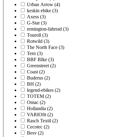
Urban Arrow
(4)
keskin ebike
(3)
Axess
(3)
G-Star
(3)
remington-fahrrad
(3)
Touroll
(3)
Rotwild
(3)
The North Face
(3)
Tern
(3)
BBF BIke
(3)
Greenstreet
(2)
Coast
(2)
Buderus
(2)
BH
(2)
legend-ebikes
(2)
TOTEM
(2)
Omac
(2)
Hollandia
(2)
VARIOfit
(2)
Rasch Textil
(2)
Cecotec
(2)
Besv
(2)