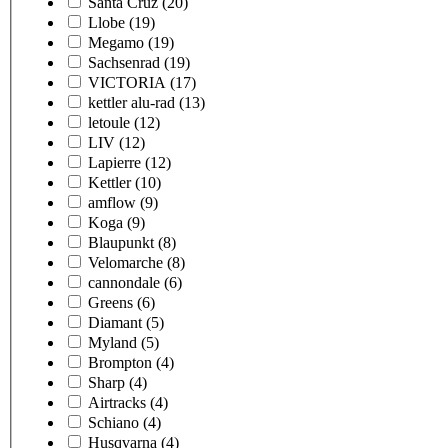
Santa Cruz
(20)
Llobe
(19)
Megamo
(19)
Sachsenrad
(19)
VICTORIA
(17)
kettler alu-rad
(13)
letoule
(12)
LIV
(12)
Lapierre
(12)
Kettler
(10)
amflow
(9)
Koga
(9)
Blaupunkt
(8)
Velomarche
(8)
cannondale
(6)
Greens
(6)
Diamant
(5)
Myland
(5)
Brompton
(4)
Sharp
(4)
Airtracks
(4)
Schiano
(4)
Husqvarna
(4)