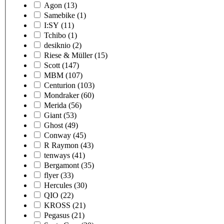
Agon
(13)
Samebike
(1)
I:SY
(11)
Tchibo
(1)
desiknio
(2)
Riese & Müller
(15)
Scott
(147)
MBM
(107)
Centurion
(103)
Mondraker
(60)
Merida
(56)
Giant
(53)
Ghost
(49)
Conway
(45)
R Raymon
(43)
tenways
(41)
Bergamont
(35)
flyer
(33)
Hercules
(30)
QIO
(22)
KROSS
(21)
Pegasus
(21)