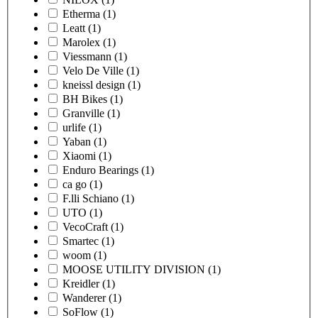
Etherma
(1)
Leatt
(1)
Marolex
(1)
Viessmann
(1)
Velo De Ville
(1)
kneissl design
(1)
BH Bikes
(1)
Granville
(1)
urlife
(1)
Yaban
(1)
Xiaomi
(1)
Enduro Bearings
(1)
ca go
(1)
F.lli Schiano
(1)
UTO
(1)
VecoCraft
(1)
Smartec
(1)
woom
(1)
MOOSE UTILITY DIVISION
(1)
Kreidler
(1)
Wanderer
(1)
SoFlow
(1)