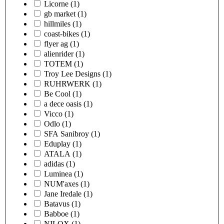
Licorne
(1)
gb market
(1)
hillmiles
(1)
coast-bikes
(1)
flyer ag
(1)
alienrider
(1)
TOTEM
(1)
Troy Lee Designs
(1)
RUHRWERK
(1)
Be Cool
(1)
a dece oasis
(1)
Vicco
(1)
Odlo
(1)
SFA Sanibroy
(1)
Eduplay
(1)
ATALA
(1)
adidas
(1)
Luminea
(1)
NUM'axes
(1)
Jane Iredale
(1)
Batavus
(1)
Babboe
(1)
NILOX
(1)