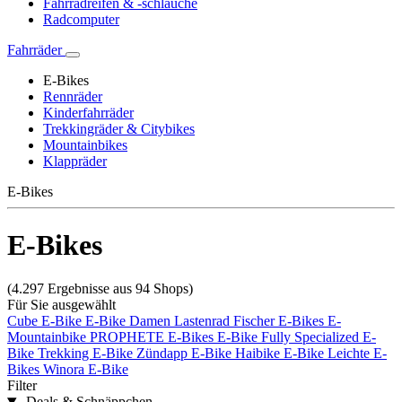
Fahrradreifen & -schläuche
Radcomputer
Fahrräder
E-Bikes
Rennräder
Kinderfahrräder
Trekkingräder & Citybikes
Mountainbikes
Klappräder
E-Bikes
E-Bikes
(4.297 Ergebnisse aus 94 Shops)
Für Sie ausgewählt
Cube E-Bike
E-Bike Damen
Lastenrad
Fischer E-Bikes
E-
Mountainbike
PROPHETE E-Bikes
E-Bike Fully
Specialized E-
Bike
Trekking E-Bike
Zündapp E-Bike
Haibike E-Bike
Leichte E-
Bikes
Winora E-Bike
Filter
Deals & Schnäppchen