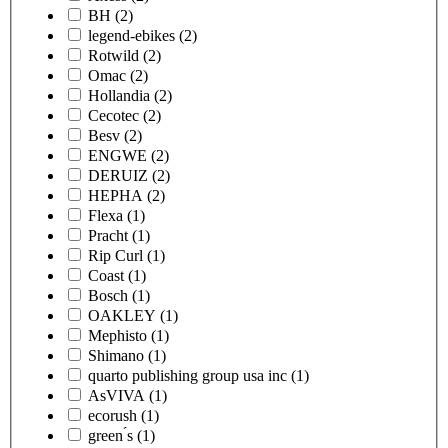
BH
(2)
legend-ebikes
(2)
Rotwild
(2)
Omac
(2)
Hollandia
(2)
Cecotec
(2)
Besv
(2)
ENGWE
(2)
DERUIZ
(2)
HEPHA
(2)
Flexa
(1)
Pracht
(1)
Rip Curl
(1)
Coast
(1)
Bosch
(1)
OAKLEY
(1)
Mephisto
(1)
Shimano
(1)
quarto publishing group usa inc
(1)
AsVIVA
(1)
ecorush
(1)
green ́s
(1)