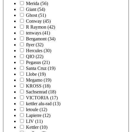
Merida
(56)
Giant
(54)
Ghost
(51)
Conway
(45)
R Raymon
(42)
tenways
(41)
Bergamont
(34)
flyer
(32)
Hercules
(30)
QIO
(22)
Pegasus
(21)
Santa Cruz
(19)
Llobe
(19)
Megamo
(19)
KROSS
(18)
Sachsenrad
(18)
VICTORIA
(17)
kettler alu-rad
(13)
letoule
(12)
Lapierre
(12)
LIV
(11)
Kettler
(10)