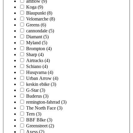
amflow
(9)
Koga
(9)
Blaupunkt
(8)
Velomarche
(8)
Greens
(6)
cannondale
(5)
Diamant
(5)
Myland
(5)
Brompton
(4)
Sharp
(4)
Airtracks
(4)
Schiano
(4)
Husqvarna
(4)
Urban Arrow
(4)
keskin ebike
(3)
G-Star
(3)
Buderus
(3)
remington-fahrrad
(3)
The North Face
(3)
Tern
(3)
BBF BIke
(3)
Greenstreet
(2)
Axess
(2)