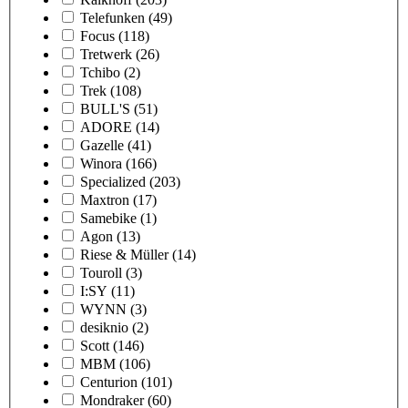
Telefunken
(49)
Focus
(118)
Tretwerk
(26)
Tchibo
(2)
Trek
(108)
BULL'S
(51)
ADORE
(14)
Gazelle
(41)
Winora
(166)
Specialized
(203)
Maxtron
(17)
Samebike
(1)
Agon
(13)
Riese & Müller
(14)
Touroll
(3)
I:SY
(11)
WYNN
(3)
desiknio
(2)
Scott
(146)
MBM
(106)
Centurion
(101)
Mondraker
(60)