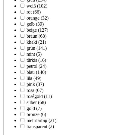
weiß
(102)
rot
(66)
orange
(32)
gelb
(39)
beige
(127)
braun
(68)
khaki
(21)
grün
(141)
mint
(5)
türkis
(16)
petrol
(24)
blau
(140)
lila
(49)
pink
(37)
rosa
(67)
roségold
(11)
silber
(68)
gold
(7)
bronze
(6)
mehrfarbig
(21)
transparent
(2)