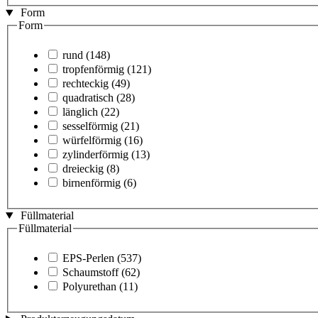
Form
Form
rund
(148)
tropfenförmig
(121)
rechteckig
(49)
quadratisch
(28)
länglich
(22)
sesselförmig
(21)
würfelförmig
(16)
zylinderförmig
(13)
dreieckig
(8)
birnenförmig
(6)
Füllmaterial
Füllmaterial
EPS-Perlen
(537)
Schaumstoff
(62)
Polyurethan
(11)