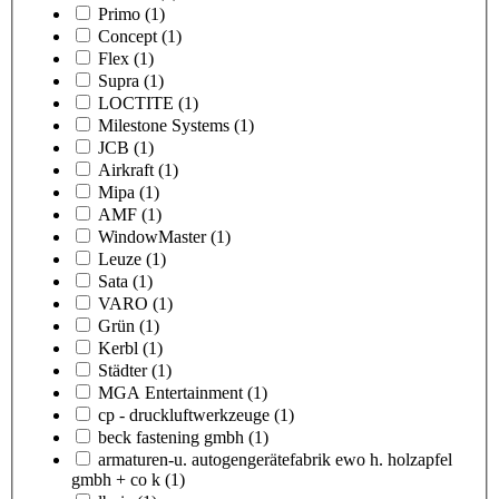
Primo
(1)
Concept
(1)
Flex
(1)
Supra
(1)
LOCTITE
(1)
Milestone Systems
(1)
JCB
(1)
Airkraft
(1)
Mipa
(1)
AMF
(1)
WindowMaster
(1)
Leuze
(1)
Sata
(1)
VARO
(1)
Grün
(1)
Kerbl
(1)
Städter
(1)
MGA Entertainment
(1)
cp - druckluftwerkzeuge
(1)
beck fastening gmbh
(1)
armaturen-u. autogengerätefabrik ewo h. holzapfel
gmbh + co k
(1)