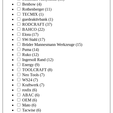
Benbow
(4)
Rothenberger
(11)
TECMIX
(1)
guedeaktivbank
(1)
RODCRAFT
(37)
BAHCO
(22)
Elora
(17)
SW-Stahl
(17)
Brüder Mannesmann Werkzeuge
(15)
Puma
(14)
Ruko
(12)
Ingersoll Rand
(12)
Energy
(9)
TOOLCRAFT
(8)
Neo Tools
(7)
WS24
(7)
Kraftwerk
(7)
rosfix
(6)
ABAC
(6)
OEM
(6)
Mato
(6)
Tacwise
(6)