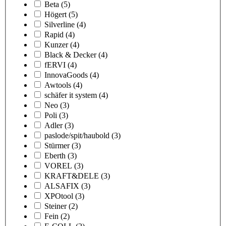
Beta
(5)
Högert
(5)
Silverline
(4)
Rapid
(4)
Kunzer
(4)
Black & Decker
(4)
fERVI
(4)
InnovaGoods
(4)
Awtools
(4)
schäfer it system
(4)
Neo
(3)
Poli
(3)
Adler
(3)
paslode/spit/haubold
(3)
Stürmer
(3)
Eberth
(3)
VOREL
(3)
KRAFT&DELE
(3)
ALSAFIX
(3)
XPOtool
(3)
Steiner
(2)
Fein
(2)