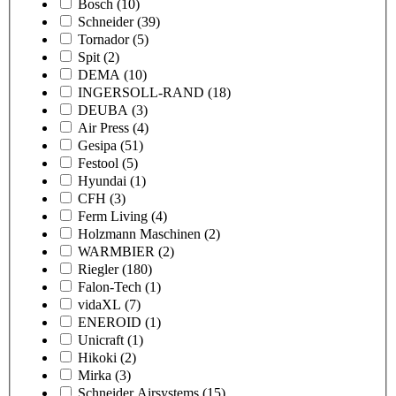
Bosch
(10)
Schneider
(39)
Tornador
(5)
Spit
(2)
DEMA
(10)
INGERSOLL-RAND
(18)
DEUBA
(3)
Air Press
(4)
Gesipa
(51)
Festool
(5)
Hyundai
(1)
CFH
(3)
Ferm Living
(4)
Holzmann Maschinen
(2)
WARMBIER
(2)
Riegler
(180)
Falon-Tech
(1)
vidaXL
(7)
ENEROID
(1)
Unicraft
(1)
Hikoki
(2)
Mirka
(3)
Schneider Airsystems
(15)