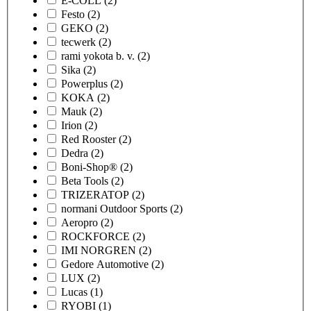
E-COLL
(2)
Festo
(2)
GEKO
(2)
tecwerk
(2)
rami yokota b. v.
(2)
Sika
(2)
Powerplus
(2)
KOKA
(2)
Mauk
(2)
Irion
(2)
Red Rooster
(2)
Dedra
(2)
Boni-Shop®
(2)
Beta Tools
(2)
TRIZERATOP
(2)
normani Outdoor Sports
(2)
Aeropro
(2)
ROCKFORCE
(2)
IMI NORGREN
(2)
Gedore Automotive
(2)
LUX
(2)
Lucas
(1)
RYOBI
(1)