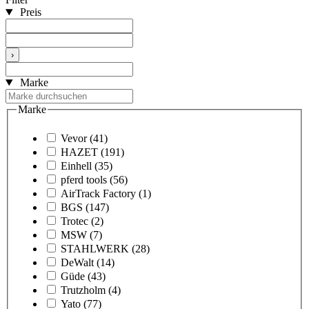
Preis
›
Marke
Marke
Vevor
(41)
HAZET
(191)
Einhell
(35)
pferd tools
(56)
AirTrack Factory
(1)
BGS
(147)
Trotec
(2)
MSW
(7)
STAHLWERK
(28)
DeWalt
(14)
Güde
(43)
Trutzholm
(4)
Yato
(77)