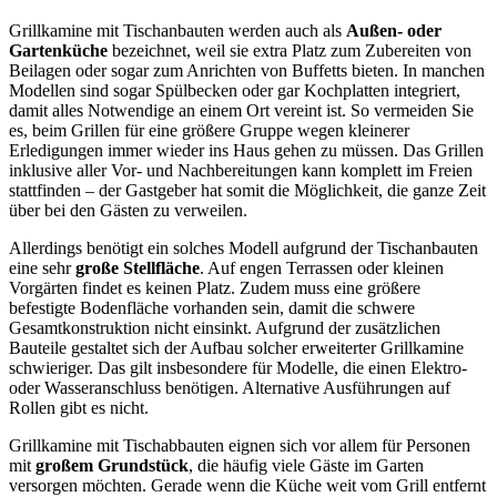
Grillkamine mit Tischanbauten werden auch als
Außen- oder
Gartenküche
bezeichnet, weil sie extra Platz zum Zubereiten von
Beilagen oder sogar zum Anrichten von Buffetts bieten. In manchen
Modellen sind sogar Spülbecken oder gar Kochplatten integriert,
damit alles Notwendige an einem Ort vereint ist. So vermeiden Sie
es, beim Grillen für eine größere Gruppe wegen kleinerer
Erledigungen immer wieder ins Haus gehen zu müssen. Das Grillen
inklusive aller Vor- und Nachbereitungen kann komplett im Freien
stattfinden – der Gastgeber hat somit die Möglichkeit, die ganze Zeit
über bei den Gästen zu verweilen.
Allerdings benötigt ein solches Modell aufgrund der Tischanbauten
eine sehr
große Stellfläche
. Auf engen Terrassen oder kleinen
Vorgärten findet es keinen Platz. Zudem muss eine größere
befestigte Bodenfläche vorhanden sein, damit die schwere
Gesamtkonstruktion nicht einsinkt. Aufgrund der zusätzlichen
Bauteile gestaltet sich der Aufbau solcher erweiterter Grillkamine
schwieriger. Das gilt insbesondere für Modelle, die einen Elektro-
oder Wasseranschluss benötigen. Alternative Ausführungen auf
Rollen gibt es nicht.
Grillkamine mit Tischabbauten eignen sich vor allem für Personen
mit
großem Grundstück
, die häufig viele Gäste im Garten
versorgen möchten. Gerade wenn die Küche weit vom Grill entfernt