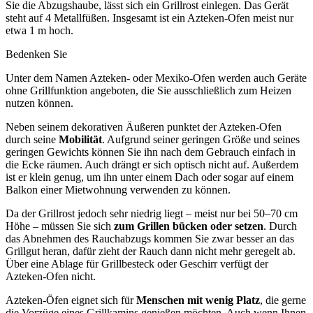
Sie die Abzugshaube, lässt sich ein Grillrost einlegen. Das Gerät
steht auf 4 Metallfüßen. Insgesamt ist ein Azteken-Ofen meist nur
etwa 1 m hoch.
Bedenken Sie
Unter dem Namen Azteken- oder Mexiko-Ofen werden auch Geräte
ohne Grillfunktion angeboten, die Sie ausschließlich zum Heizen
nutzen können.
Neben seinem dekorativen Äußeren punktet der Azteken-Ofen
durch seine
Mobilität
. Aufgrund seiner geringen Größe und seines
geringen Gewichts können Sie ihn nach dem Gebrauch einfach in
die Ecke räumen. Auch drängt er sich optisch nicht auf. Außerdem
ist er klein genug, um ihn unter einem Dach oder sogar auf einem
Balkon einer Mietwohnung verwenden zu können.
Da der Grillrost jedoch sehr niedrig liegt – meist nur bei 50–70 cm
Höhe – müssen Sie sich
zum Grillen bücken oder setzen
. Durch
das Abnehmen des Rauchabzugs kommen Sie zwar besser an das
Grillgut heran, dafür zieht der Rauch dann nicht mehr geregelt ab.
Über eine Ablage für Grillbesteck oder Geschirr verfügt der
Azteken-Ofen nicht.
Azteken-Öfen eignet sich für
Menschen mit wenig Platz
, die gerne
die Vorzüge eines Grillkamins genießen möchten. Auch wenn Ihnen