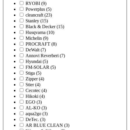
RYOBI
(9)
Powerplus
(5)
cleancraft
(23)
Stanley
(15)
Black & Decker
(15)
Husqvarna
(10)
Michelin
(9)
PROCRAFT
(8)
DeWalt
(7)
Annovi Reverberi
(7)
Hyundai
(5)
FM-SOLAR
(5)
Stiga
(5)
Zipper
(4)
Stier
(4)
Cecotec
(4)
Hikoki
(4)
EGO
(3)
AL-KO
(3)
aqua2go
(3)
DeTec.
(3)
AR BLUE CLEAN
(3)