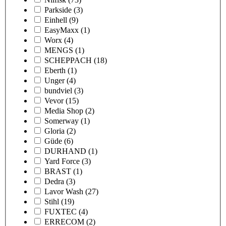
Parkside
(3)
Einhell
(9)
EasyMaxx
(1)
Worx
(4)
MENGS
(1)
SCHEPPACH
(18)
Eberth
(1)
Unger
(4)
bundviel
(3)
Vevor
(15)
Media Shop
(2)
Somerway
(1)
Gloria
(2)
Güde
(6)
DURHAND
(1)
Yard Force
(3)
BRAST
(1)
Dedra
(3)
Lavor Wash
(27)
Stihl
(19)
FUXTEC
(4)
ERRECOM
(2)