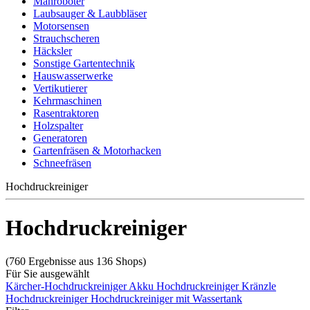
Mähroboter
Laubsauger & Laubbläser
Motorsensen
Strauchscheren
Häcksler
Sonstige Gartentechnik
Hauswasserwerke
Vertikutierer
Kehrmaschinen
Rasentraktoren
Holzspalter
Generatoren
Gartenfräsen & Motorhacken
Schneefräsen
Hochdruckreiniger
Hochdruckreiniger
(760 Ergebnisse aus 136 Shops)
Für Sie ausgewählt
Kärcher-Hochdruckreiniger
Akku Hochdruckreiniger
Kränzle
Hochdruckreiniger
Hochdruckreiniger mit Wassertank