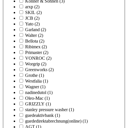
Könner & Söhnen
(3)
arxp
(2)
SKIL
(2)
JCB
(2)
Yato
(2)
Garland
(2)
Walter
(2)
Bellota
(2)
Ribimex
(2)
Primaster
(2)
VONROC
(2)
Worgrip
(2)
Greenworks
(2)
Grothe
(1)
Westfalia
(1)
Wagner
(1)
nadinedutol
(1)
Oleo-Mac
(1)
GRIZZLY
(1)
stanley pressure washer
(1)
guedeaktivbank
(1)
guededirektabrechnung(online)
(1)
AGT
(1)