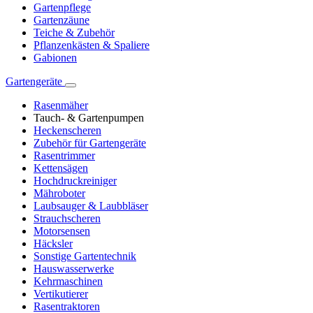
Gartenpflege
Gartenzäune
Teiche & Zubehör
Pflanzenkästen & Spaliere
Gabionen
Gartengeräte
Rasenmäher
Tauch- & Gartenpumpen
Heckenscheren
Zubehör für Gartengeräte
Rasentrimmer
Kettensägen
Hochdruckreiniger
Mähroboter
Laubsauger & Laubbläser
Strauchscheren
Motorsensen
Häcksler
Sonstige Gartentechnik
Hauswasserwerke
Kehrmaschinen
Vertikutierer
Rasentraktoren