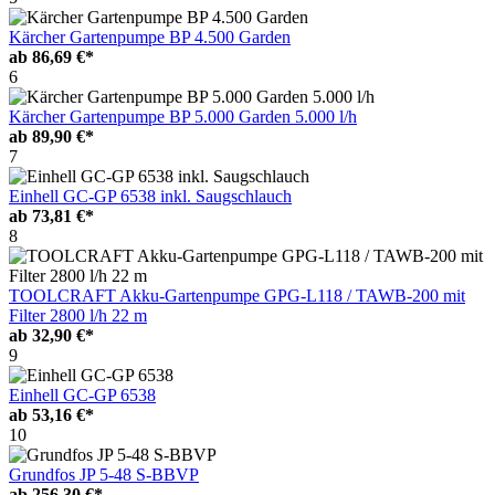
Kärcher Gartenpumpe BP 4.500 Garden
ab
86,69 €*
6
Kärcher Gartenpumpe BP 5.000 Garden 5.000 l/h
ab
89,90 €*
7
Einhell GC-GP 6538 inkl. Saugschlauch
ab
73,81 €*
8
TOOLCRAFT Akku-Gartenpumpe GPG-L118 / TAWB-200 mit
Filter 2800 l/h 22 m
ab
32,90 €*
9
Einhell GC-GP 6538
ab
53,16 €*
10
Grundfos JP 5-48 S-BBVP
ab
256,30 €*