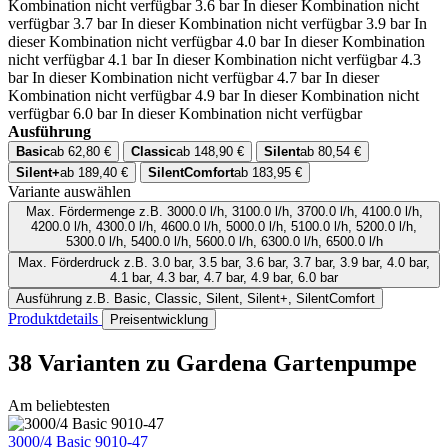
Kombination nicht verfügbar
3.6 bar
In dieser Kombination nicht
verfügbar
3.7 bar
In dieser Kombination nicht verfügbar
3.9 bar
In
dieser Kombination nicht verfügbar
4.0 bar
In dieser Kombination
nicht verfügbar
4.1 bar
In dieser Kombination nicht verfügbar
4.3
bar
In dieser Kombination nicht verfügbar
4.7 bar
In dieser
Kombination nicht verfügbar
4.9 bar
In dieser Kombination nicht
verfügbar
6.0 bar
In dieser Kombination nicht verfügbar
Ausführung
Basic
ab 62,80 €
Classic
ab 148,90 €
Silent
ab 80,54 €
Silent+
ab 189,40 €
SilentComfort
ab 183,95 €
Variante auswählen
Max. Fördermenge
z.B. 3000.0 l/h, 3100.0 l/h, 3700.0 l/h, 4100.0 l/h,
4200.0 l/h, 4300.0 l/h, 4600.0 l/h, 5000.0 l/h, 5100.0 l/h, 5200.0 l/h,
5300.0 l/h, 5400.0 l/h, 5600.0 l/h, 6300.0 l/h, 6500.0 l/h
Max. Förderdruck
z.B. 3.0 bar, 3.5 bar, 3.6 bar, 3.7 bar, 3.9 bar, 4.0 bar,
4.1 bar, 4.3 bar, 4.7 bar, 4.9 bar, 6.0 bar
Ausführung
z.B. Basic, Classic, Silent, Silent+, SilentComfort
Produktdetails
Preisentwicklung
38 Varianten
zu Gardena Gartenpumpe
Am beliebtesten
3000/4 Basic 9010-47