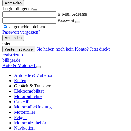
Anmelden
Login billiger.de
E-Mail-Adresse
Passwort
angemeldet bleiben
Passwort vergessen?
Anmelden
oder
Sie haben noch kein Konto? Jetzt direkt
Weiter mit Apple
registrieren.
billiger.de
Auto & Motorrad
Autoteile & Zubehör
Reifen
Gepäck & Transport
Elektromobilität
Motorradhelme
Car-Hifi
Motorradbekleidung
Motorroller
Felgen
Motorradzubehör
Navigation