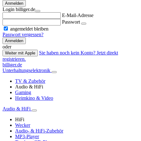
Anmelden
Login billiger.de
E-Mail-Adresse
Passwort
angemeldet bleiben
Passwort vergessen?
Anmelden
oder
Sie haben noch kein Konto? Jetzt direkt
Weiter mit Apple
registrieren.
billiger.de
Unterhaltungselektronik
TV & Zubehör
Audio & HiFi
Gaming
Heimkino & Video
Audio & HiFi
HiFi
Wecker
Audio- & HiFi-Zubehör
MP3-Player