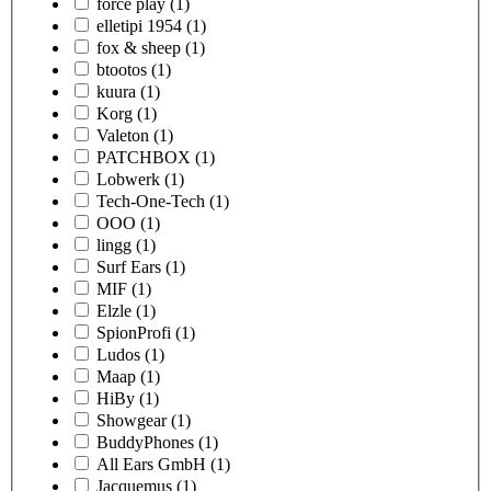
force play
(1)
elletipi 1954
(1)
fox & sheep
(1)
btootos
(1)
kuura
(1)
Korg
(1)
Valeton
(1)
PATCHBOX
(1)
Lobwerk
(1)
Tech-One-Tech
(1)
OOO
(1)
lingg
(1)
Surf Ears
(1)
MIF
(1)
Elzle
(1)
SpionProfi
(1)
Ludos
(1)
Maap
(1)
HiBy
(1)
Showgear
(1)
BuddyPhones
(1)
All Ears GmbH
(1)
Jacquemus
(1)