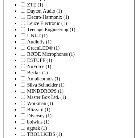
ZTE
(1)
Dayton Audio
(1)
Electro-Harmonix
(1)
Leuze Electronic
(1)
Teenage Engineering
(1)
UNI-T
(1)
Audiofly
(1)
GreenLED®
(1)
RØDE Microphones
(1)
ESTUFF
(1)
NuForce
(1)
Becker
(1)
Amplicomms
(1)
Silva Schneider
(1)
MINDDROPS
(1)
Master Box Ltd.
(1)
Workman
(1)
Blizzard
(1)
Diversey
(1)
bolwins
(1)
agptek
(1)
TROLLKIDS
(1)