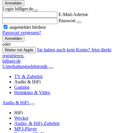
Anmelden
Login billiger.de
E-Mail-Adresse
Passwort
angemeldet bleiben
Passwort vergessen?
Anmelden
oder
Sie haben noch kein Konto? Jetzt direkt
Weiter mit Apple
registrieren.
billiger.de
Unterhaltungselektronik
TV & Zubehör
Audio & HiFi
Gaming
Heimkino & Video
Audio & HiFi
HiFi
Wecker
Audio- & HiFi-Zubehör
MP3-Player