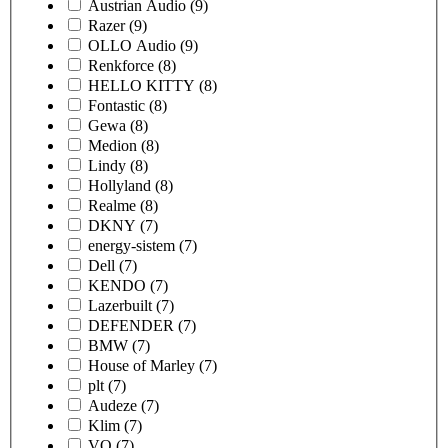
Austrian Audio
(9)
Razer
(9)
OLLO Audio
(9)
Renkforce
(8)
HELLO KITTY
(8)
Fontastic
(8)
Gewa
(8)
Medion
(8)
Lindy
(8)
Hollyland
(8)
Realme
(8)
DKNY
(7)
energy-sistem
(7)
Dell
(7)
KENDO
(7)
Lazerbuilt
(7)
DEFENDER
(7)
BMW
(7)
House of Marley
(7)
plt
(7)
Audeze
(7)
Klim
(7)
VQ
(7)