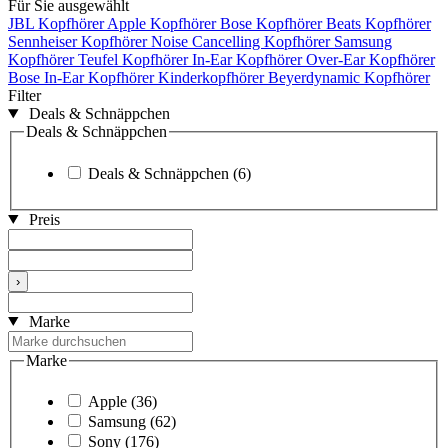
Für Sie ausgewählt
JBL Kopfhörer
Apple Kopfhörer
Bose Kopfhörer
Beats Kopfhörer
Sennheiser Kopfhörer
Noise Cancelling Kopfhörer
Samsung
Kopfhörer
Teufel Kopfhörer
In-Ear Kopfhörer
Over-Ear Kopfhörer
Bose In-Ear Kopfhörer
Kinderkopfhörer
Beyerdynamic Kopfhörer
Filter
Deals & Schnäppchen
Deals & Schnäppchen
Deals & Schnäppchen
(6)
Preis
›
Marke
Marke
Apple
(36)
Samsung
(62)
Sony
(176)