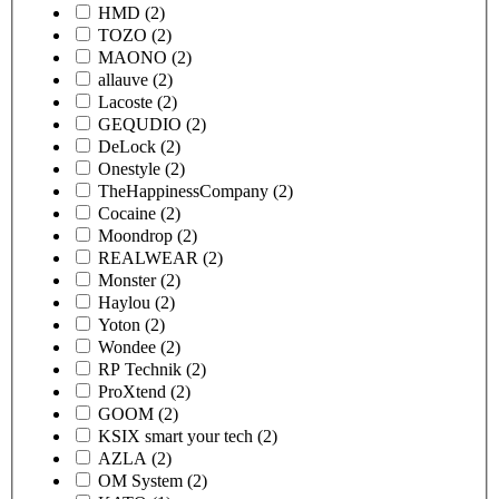
HMD
(2)
TOZO
(2)
MAONO
(2)
allauve
(2)
Lacoste
(2)
GEQUDIO
(2)
DeLock
(2)
Onestyle
(2)
TheHappinessCompany
(2)
Cocaine
(2)
Moondrop
(2)
REALWEAR
(2)
Monster
(2)
Haylou
(2)
Yoton
(2)
Wondee
(2)
RP Technik
(2)
ProXtend
(2)
GOOM
(2)
KSIX smart your tech
(2)
AZLA
(2)
OM System
(2)