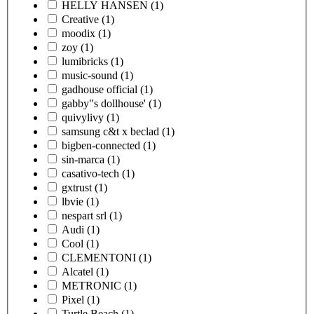
HELLY HANSEN
(1)
Creative
(1)
moodix
(1)
zoy
(1)
lumibricks
(1)
music-sound
(1)
gadhouse official
(1)
gabby"s dollhouse'
(1)
quivylivy
(1)
samsung c&t x beclad
(1)
bigben-connected
(1)
sin-marca
(1)
casativo-tech
(1)
gxtrust
(1)
lbvie
(1)
nespart srl
(1)
Audi
(1)
Cool
(1)
CLEMENTONI
(1)
Alcatel
(1)
METRONIC
(1)
Pixel
(1)
Turtle Beach
(1)