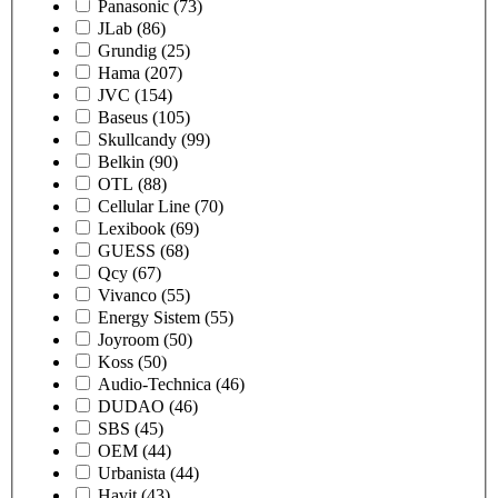
Panasonic
(73)
JLab
(86)
Grundig
(25)
Hama
(207)
JVC
(154)
Baseus
(105)
Skullcandy
(99)
Belkin
(90)
OTL
(88)
Cellular Line
(70)
Lexibook
(69)
GUESS
(68)
Qcy
(67)
Vivanco
(55)
Energy Sistem
(55)
Joyroom
(50)
Koss
(50)
Audio-Technica
(46)
DUDAO
(46)
SBS
(45)
OEM
(44)
Urbanista
(44)
Havit
(43)