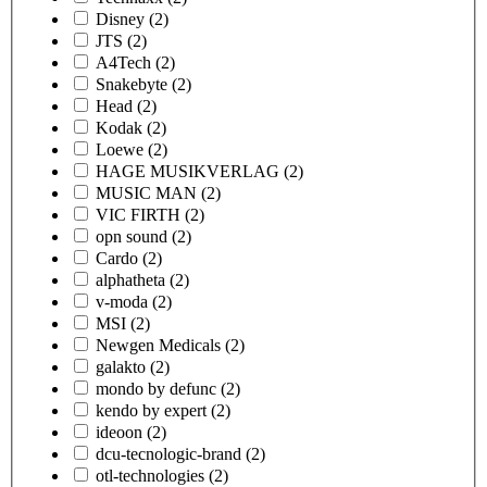
Disney
(2)
JTS
(2)
A4Tech
(2)
Snakebyte
(2)
Head
(2)
Kodak
(2)
Loewe
(2)
HAGE MUSIKVERLAG
(2)
MUSIC MAN
(2)
VIC FIRTH
(2)
opn sound
(2)
Cardo
(2)
alphatheta
(2)
v-moda
(2)
MSI
(2)
Newgen Medicals
(2)
galakto
(2)
mondo by defunc
(2)
kendo by expert
(2)
ideoon
(2)
dcu-tecnologic-brand
(2)
otl-technologies
(2)