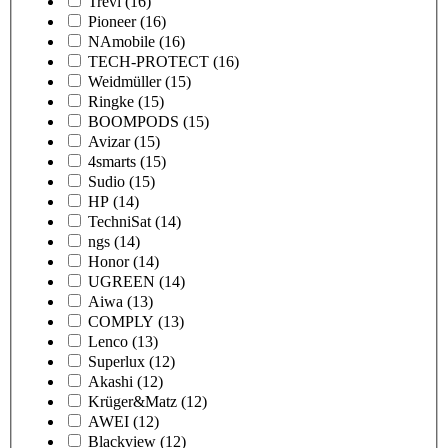
Trevi
(16)
Pioneer
(16)
NAmobile
(16)
TECH-PROTECT
(16)
Weidmüller
(15)
Ringke
(15)
BOOMPODS
(15)
Avizar
(15)
4smarts
(15)
Sudio
(15)
HP
(14)
TechniSat
(14)
ngs
(14)
Honor
(14)
UGREEN
(14)
Aiwa
(13)
COMPLY
(13)
Lenco
(13)
Superlux
(12)
Akashi
(12)
Krüger&Matz
(12)
AWEI
(12)
Blackview
(12)