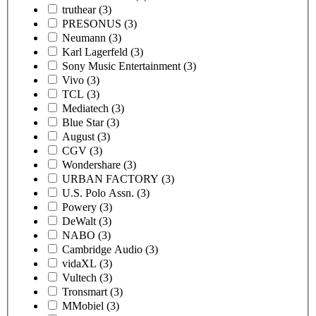
truthear
(3)
PRESONUS
(3)
Neumann
(3)
Karl Lagerfeld
(3)
Sony Music Entertainment
(3)
Vivo
(3)
TCL
(3)
Mediatech
(3)
Blue Star
(3)
August
(3)
CGV
(3)
Wondershare
(3)
URBAN FACTORY
(3)
U.S. Polo Assn.
(3)
Powery
(3)
DeWalt
(3)
NABO
(3)
Cambridge Audio
(3)
vidaXL
(3)
Vultech
(3)
Tronsmart
(3)
MMobiel
(3)