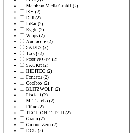
Membran Media GmbH
(2)
ISY
(2)
Dali
(2)
InEar
(2)
Ryght
(2)
Wraps
(2)
Audiocore
(2)
SADES
(2)
TooQ
(2)
Positive Grid
(2)
SACKit
(2)
HIDITEC
(2)
Fonestar
(2)
Coolbox
(2)
BLITZWOLF
(2)
Lisciani
(2)
MEE audio
(2)
Fifine
(2)
TECH ONE TECH
(2)
Grado
(2)
Ground Zero
(2)
DCU
(2)