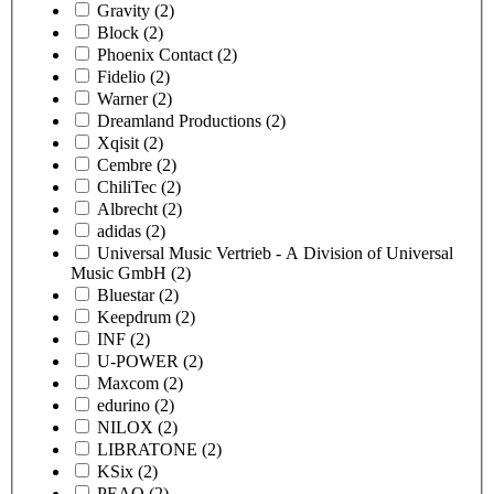
Gravity
(2)
Block
(2)
Phoenix Contact
(2)
Fidelio
(2)
Warner
(2)
Dreamland Productions
(2)
Xqisit
(2)
Cembre
(2)
ChiliTec
(2)
Albrecht
(2)
adidas
(2)
Universal Music Vertrieb - A Division of Universal
Music GmbH
(2)
Bluestar
(2)
Keepdrum
(2)
INF
(2)
U-POWER
(2)
Maxcom
(2)
edurino
(2)
NILOX
(2)
LIBRATONE
(2)
KSix
(2)
PEAQ
(2)