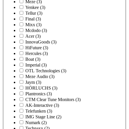
Meze
(3)
Yenkee
(3)
Tellur
(3)
Final
(3)
Mixx
(3)
Mcdodo
(3)
Acer
(3)
InnovaGoods
(3)
HiFuture
(3)
Hercules
(3)
Boat
(3)
Imperial
(3)
OTL Technologies
(3)
Meze Audio
(3)
Jaym
(3)
HÖRLUCHS
(3)
Plantronics
(3)
CTM Clear Tune Monitors
(3)
AK-Interactive
(3)
Telefunken
(3)
IMG Stage Line
(2)
Numark
(2)
Technaxx
(2)