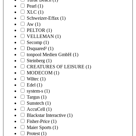
Pearl
(1)
XLC
(1)
Schweizer-Effax
(1)
Aw
(1)
PELTOR
(1)
VELLEMAN
(1)
Secomp
(1)
Dsquared²
(1)
tonpool Medien GmbH
(1)
Steinberg
(1)
CREATURES OF LEISURE
(1)
MODECOM
(1)
Wiltec
(1)
Edel
(1)
system-s
(1)
Targus
(1)
Sunstech
(1)
AccuCell
(1)
Blackstar Interactive
(1)
Fisher-Price
(1)
Maier Sports
(1)
Protest
(1)