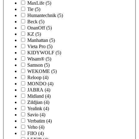
MaxLife
(5)
Tie
(5)
Humantechnik
(5)
Beck
(5)
OnanOff
(5)
KZ
(5)
Manhattan
(5)
Vieta Pro
(5)
KIDYWOLF
(5)
Wisam®
(5)
Samson
(5)
WEKOME
(5)
Reloop
(4)
MONDO
(4)
JABRA
(4)
Midland
(4)
Zildjian
(4)
Yealink
(4)
Savio
(4)
Verbatim
(4)
Veho
(4)
FIIO
(4)