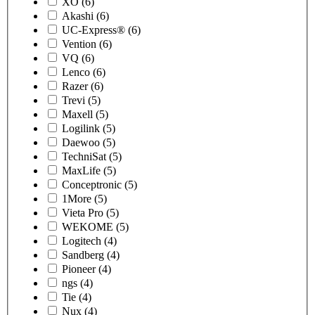
XO
(6)
Akashi
(6)
UC-Express®
(6)
Vention
(6)
VQ
(6)
Lenco
(6)
Razer
(6)
Trevi
(5)
Maxell
(5)
Logilink
(5)
Daewoo
(5)
TechniSat
(5)
MaxLife
(5)
Conceptronic
(5)
1More
(5)
Vieta Pro
(5)
WEKOME
(5)
Logitech
(4)
Sandberg
(4)
Pioneer
(4)
ngs
(4)
Tie
(4)
Nux
(4)