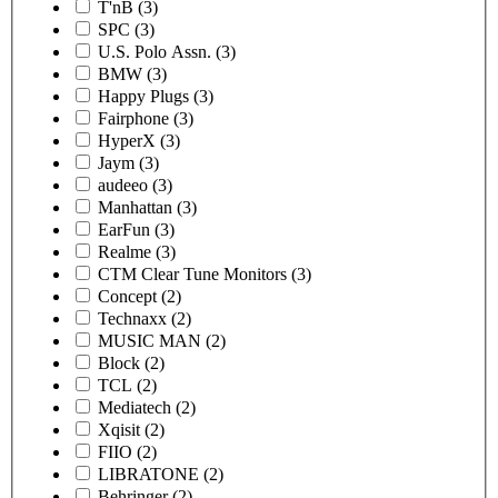
T'nB
(3)
SPC
(3)
U.S. Polo Assn.
(3)
BMW
(3)
Happy Plugs
(3)
Fairphone
(3)
HyperX
(3)
Jaym
(3)
audeeo
(3)
Manhattan
(3)
EarFun
(3)
Realme
(3)
CTM Clear Tune Monitors
(3)
Concept
(2)
Technaxx
(2)
MUSIC MAN
(2)
Block
(2)
TCL
(2)
Mediatech
(2)
Xqisit
(2)
FIIO
(2)
LIBRATONE
(2)
Behringer
(2)