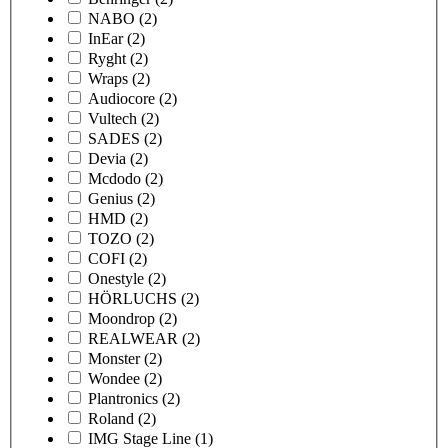
NABO
(2)
InEar
(2)
Ryght
(2)
Wraps
(2)
Audiocore
(2)
Vultech
(2)
SADES
(2)
Devia
(2)
Mcdodo
(2)
Genius
(2)
HMD
(2)
TOZO
(2)
COFI
(2)
Onestyle
(2)
HÖRLUCHS
(2)
Moondrop
(2)
REALWEAR
(2)
Monster
(2)
Wondee
(2)
Plantronics
(2)
Roland
(2)
IMG Stage Line
(1)