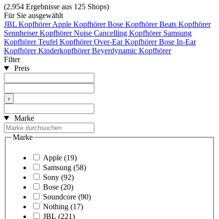
(2.954 Ergebnisse aus 125 Shops)
Für Sie ausgewählt
JBL Kopfhörer
Apple Kopfhörer
Bose Kopfhörer
Beats Kopfhörer
Sennheiser Kopfhörer
Noise Cancelling Kopfhörer
Samsung
Kopfhörer
Teufel Kopfhörer
Over-Ear Kopfhörer
Bose In-Ear
Kopfhörer
Kinderkopfhörer
Beyerdynamic Kopfhörer
Filter
Preis
›
Marke
Marke
Apple
(19)
Samsung
(58)
Sony
(92)
Bose
(20)
Soundcore
(90)
Nothing
(17)
JBL
(221)