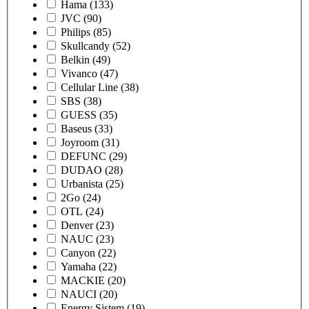
Hama
(133)
JVC
(90)
Philips
(85)
Skullcandy
(52)
Belkin
(49)
Vivanco
(47)
Cellular Line
(38)
SBS
(38)
GUESS
(35)
Baseus
(33)
Joyroom
(31)
DEFUNC
(29)
DUDAO
(28)
Urbanista
(25)
2Go
(24)
OTL
(24)
Denver
(23)
NAUC
(23)
Canyon
(22)
Yamaha
(22)
MACKIE
(20)
NAUCI
(20)
Energy Sistem
(19)