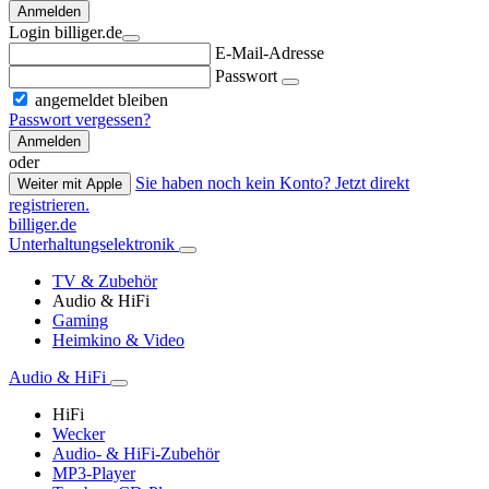
Anmelden
Login billiger.de
E-Mail-Adresse
Passwort
angemeldet bleiben
Passwort vergessen?
Anmelden
oder
Sie haben noch kein Konto? Jetzt direkt
Weiter mit Apple
registrieren.
billiger.de
Unterhaltungselektronik
TV & Zubehör
Audio & HiFi
Gaming
Heimkino & Video
Audio & HiFi
HiFi
Wecker
Audio- & HiFi-Zubehör
MP3-Player