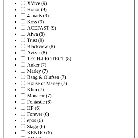
XVive
(9)
Honor
(9)
4smarts
(9)
Koss
(9)
ACEFAST
(9)
Aiwa
(8)
Trust
(8)
Blackview
(8)
Avizar
(8)
TECH-PROTECT
(8)
Anker
(7)
Marley
(7)
Bang & Olufsen
(7)
House of Marley
(7)
Klim
(7)
Monacor
(7)
Fontastic
(6)
HP
(6)
Forever
(6)
epos
(6)
Stagg
(6)
KENDO
(6)