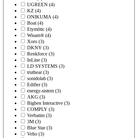
UGREEN
(4)
KZ
(4)
ONIKUMA
(4)
Boat
(4)
Etymōtic
(4)
Wisam®
(4)
Xoro
(3)
DKNY
(3)
Renkforce
(3)
InLine
(3)
LD SYSTEMS
(3)
truthear
(3)
sonidolab
(3)
Edifier
(3)
energy-sistem
(3)
AKG
(3)
Bigben Interactive
(3)
COMPLY
(3)
Verbatim
(3)
3M
(3)
Blue Star
(3)
Veho
(3)