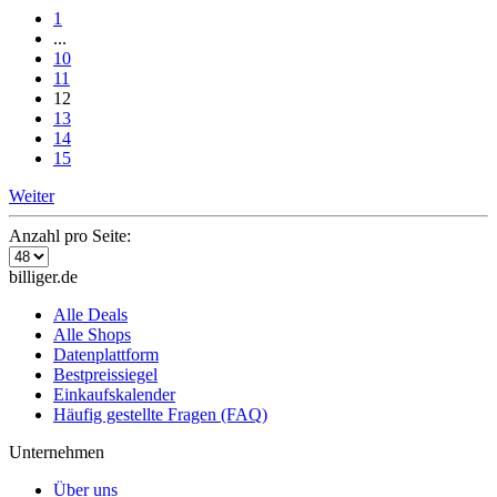
1
...
10
11
12
13
14
15
Weiter
Anzahl pro Seite:
billiger.de
Alle Deals
Alle Shops
Datenplattform
Bestpreissiegel
Einkaufskalender
Häufig gestellte Fragen (FAQ)
Unternehmen
Über uns