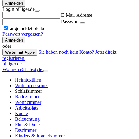
Anmelden
Login billiger.de
E-Mail-Adresse
Passwort
angemeldet bleiben
Passwort vergessen?
Anmelden
oder
Sie haben noch kein Konto? Jetzt direkt
Weiter mit Apple
registrieren.
billiger.de
Wohnen & Lifestyle
Heimtextilien
Wohnaccessoires
Schlafzimmer
Badezimmer
Wohnzimmer
Arbeitsplatz
Küche
Beleuchtung
Flur & Diele
Esszimmer
Kinder- & Jugendzimmer