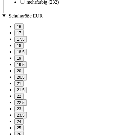
mehrfarbig
(232)
Schuhgröße EUR
16
17
17.5
18
18.5
19
19.5
20
20.5
21
21.5
22
22.5
23
23.5
24
25
26