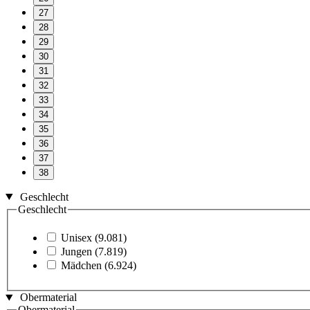
27
28
29
30
31
32
33
34
35
36
37
38
Geschlecht
Geschlecht
Unisex
(9.081)
Jungen
(7.819)
Mädchen
(6.924)
Obermaterial
Obermaterial