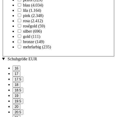
blau
(4.034)
lila
(1.164)
pink
(2.348)
rosa
(2.412)
roségold
(59)
silber
(696)
gold
(111)
bronze
(149)
mehrfarbig
(235)
Schuhgröße EUR
16
17
17.5
18
18.5
19
19.5
20
20.5