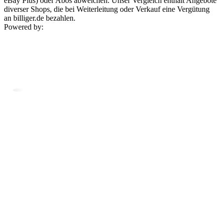
eBay Plus) oder Abos abweichen. Unser Vergleich enthält Angebote
diverser Shops, die bei Weiterleitung oder Verkauf eine Vergütung
an billiger.de bezahlen.
Powered by: