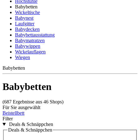
Hochstühle
Babybetten
Wickeltische
Babynest
Laufgitter
Babydecken
Babybettausstattung
Babymatratzen
Babywippen
Wickelauflagen
Wiegen
Babybetten
Babybetten
(687 Ergebnisse aus 46 Shops)
Für Sie ausgewählt
Beistellbett
Filter
Deals & Schnäppchen
Deals & Schnäppchen