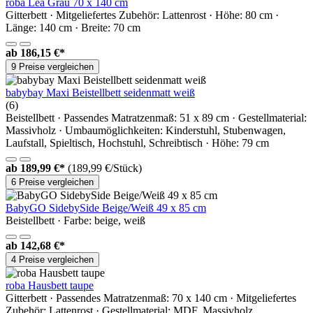
roba Lea Grau 70 x 140 cm
Gitterbett · Mitgeliefertes Zubehör: Lattenrost · Höhe: 80 cm ·
Länge: 140 cm · Breite: 70 cm
ab
186,15 €*
9 Preise vergleichen
babybay Maxi Beistellbett seidenmatt weiß
(6)
Beistellbett · Passendes Matratzenmaß: 51 x 89 cm · Gestellmaterial:
Massivholz · Umbaumöglichkeiten: Kinderstuhl, Stubenwagen,
Laufstall, Spieltisch, Hochstuhl, Schreibtisch · Höhe: 79 cm
ab
189,99 €*
(189,99 €/Stück)
6 Preise vergleichen
BabyGO SidebySide Beige/Weiß 49 x 85 cm
Beistellbett · Farbe: beige, weiß
ab
142,68 €*
4 Preise vergleichen
roba Hausbett taupe
Gitterbett · Passendes Matratzenmaß: 70 x 140 cm · Mitgeliefertes
Zubehör: Lattenrost · Gestellmaterial: MDF, Massivholz,