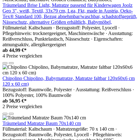
Träumeland Brise Light, Matratze passend für Kinderwagen Joolz
Geo 3", weiß, Textil, 33x79 cm, Lga, Fkt, made in Austria, Oeko-
Tex® Standard 100, Bezug abnehmbar/waschbar, schadstoffgeprüft,
Nässeschutz, alternative Größen erhältlich, Babymöbel,
Füllmaterial: Kaltschaum · Bezugsstoff: Polyester, Lyocell ·
Pflegehinweis: trocknergeeignet, Maschinenwäsche · Ausstattung:
Reißverschluss, Punktelastisch, Nässeschutz · Eigenschaften:
atmungsaktiv, allergikergeeignet
ab
44,99 €*
4 Preise vergleichen
Chipolino Chipolino, Babymatratze, Matratze faltbar 120x60x6 cm
120 x 60 cm)
Bezugsstoff: Baumwolle, Polyester · Ausstattung: Reißverschluss ·
100% Polyester, 100% Baumwolle
ab
56,95 €*
2 Preise vergleichen
Träumeland Matratze Baum 70x140 cm
Füllmaterial: Kaltschaum · Matratzengröße: 70 x 140 cm ·
Bezugsstoff: Baumwolle, Polyester, Lyocell · Pflegehinweis: