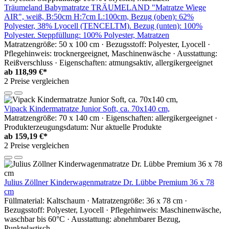
Träumeland Babymatratze TRÄUMELAND "Matratze Wiege
AIR", weiß, B:50cm H:7cm L:100cm, Bezug (oben): 62%
Polyester, 38% Lyocell (TENCELTM). Bezug (unten): 100%
Polyester. Steppfüllung: 100% Polyester, Matratzen
Matratzengröße: 50 x 100 cm · Bezugsstoff: Polyester, Lyocell ·
Pflegehinweis: trocknergeeignet, Maschinenwäsche · Ausstattung:
Reißverschluss · Eigenschaften: atmungsaktiv, allergikergeeignet
ab
118,99 €*
2 Preise vergleichen
Vipack Kindermatratze Junior Soft, ca. 70x140 cm,
Matratzengröße: 70 x 140 cm · Eigenschaften: allergikergeeignet ·
Produkterzeugungsdatum: Nur aktuelle Produkte
ab
159,19 €*
2 Preise vergleichen
Julius Zöllner Kinderwagenmatratze Dr. Lübbe Premium 36 x 78
cm
Füllmaterial: Kaltschaum · Matratzengröße: 36 x 78 cm ·
Bezugsstoff: Polyester, Lyocell · Pflegehinweis: Maschinenwäsche,
waschbar bis 60°C · Ausstattung: abnehmbarer Bezug,
Punktelastisch