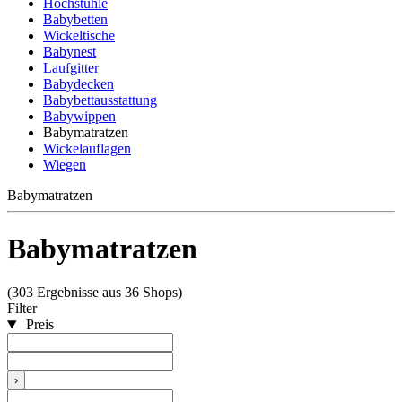
Hochstühle
Babybetten
Wickeltische
Babynest
Laufgitter
Babydecken
Babybettausstattung
Babywippen
Babymatratzen
Wickelauflagen
Wiegen
Babymatratzen
Babymatratzen
(303 Ergebnisse aus 36 Shops)
Filter
Preis
›