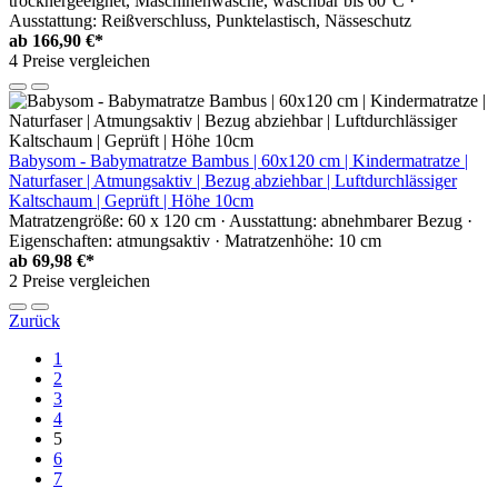
trocknergeeignet, Maschinenwäsche, waschbar bis 60°C ·
Ausstattung: Reißverschluss, Punktelastisch, Nässeschutz
ab
166,90 €*
4 Preise vergleichen
Babysom - Babymatratze Bambus | 60x120 cm | Kindermatratze |
Naturfaser | Atmungsaktiv | Bezug abziehbar | Luftdurchlässiger
Kaltschaum | Geprüft | Höhe 10cm
Matratzengröße: 60 x 120 cm · Ausstattung: abnehmbarer Bezug ·
Eigenschaften: atmungsaktiv · Matratzenhöhe: 10 cm
ab
69,98 €*
2 Preise vergleichen
Zurück
1
2
3
4
5
6
7