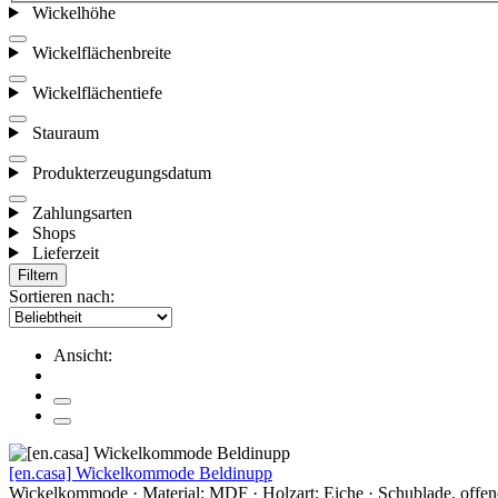
Wickelhöhe
Wickelflächenbreite
Wickelflächentiefe
Stauraum
Produkterzeugungsdatum
Zahlungsarten
Shops
Lieferzeit
Filtern
Sortieren nach:
Ansicht:
[en.casa] Wickelkommode Beldinupp
Wickelkommode · Material: MDF · Holzart: Eiche · Schublade, offen