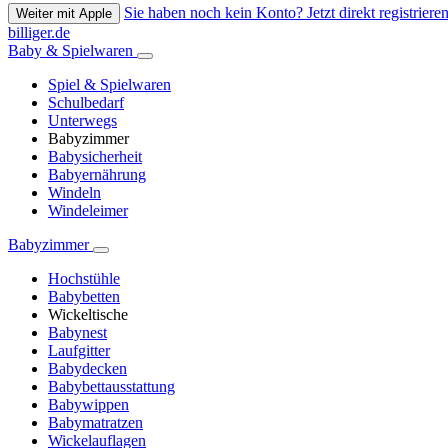
Sie haben noch kein Konto? Jetzt direkt registrieren
Weiter mit Apple
billiger.de
Baby & Spielwaren
Spiel & Spielwaren
Schulbedarf
Unterwegs
Babyzimmer
Babysicherheit
Babyernährung
Windeln
Windeleimer
Babyzimmer
Hochstühle
Babybetten
Wickeltische
Babynest
Laufgitter
Babydecken
Babybettausstattung
Babywippen
Babymatratzen
Wickelauflagen