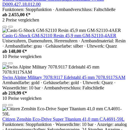
D009.427.18.012.00
Funktionen: Stoppfunktion · Armbandverschluss: Faltschließe
ab
2.655,00 €*
2 Preise vergleichen
Casio G-Shock GM-S2110 Resin 45,9 mm GM-S2110-4AER
Unisexuhren, Damenuhren, Herrenuhren · Armbandmaterial: Resin
· Armbandfarbe: grau · Gehäusefarbe: silber · Uhrwerk: Quarz
ab
148,00 €*
10 Preise vergleichen
Swiss Alpine Military 7078.9117 Edelstahl 45 mm 7078.9117SAM
Armbandfarbe: gold · Gehäusefarbe: gold · Uhrwerk: Quarz ·
Wasserdichte: 10 bar · Armbandverschluss: Faltschließe
ab
219,99 €*
10 Preise vergleichen
Citizen Zenshin Eco-Drive Super Titanium 41,0 mm CA4691-59L
Funktionen: Stoppfunktion · Wasserdichte: 10 bar · Anzeige: analog
· Anzeigeeigenschaften: Sekundenanzeige, 24-Stunden-Anzeige ·