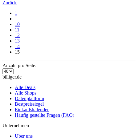
Zurück
1
...
10
11
12
13
14
15
Anzahl pro Seite:
billiger.de
Alle Deals
Alle Shops
Datenplattform
Bestpreissiegel
Einkaufskalender
Häufig gestellte Fragen (FAQ)
Unternehmen
Über uns