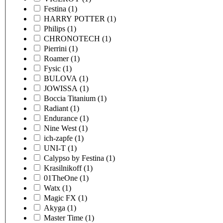
Festina
(1)
HARRY POTTER
(1)
Philips
(1)
CHRONOTECH
(1)
Pierrini
(1)
Roamer
(1)
Fysic
(1)
BULOVA
(1)
JOWISSA
(1)
Boccia Titanium
(1)
Radiant
(1)
Endurance
(1)
Nine West
(1)
ich-zapfe
(1)
UNI-T
(1)
Calypso by Festina
(1)
Krasilnikoff
(1)
01TheOne
(1)
Watx
(1)
Magic FX
(1)
Akyga
(1)
Master Time
(1)