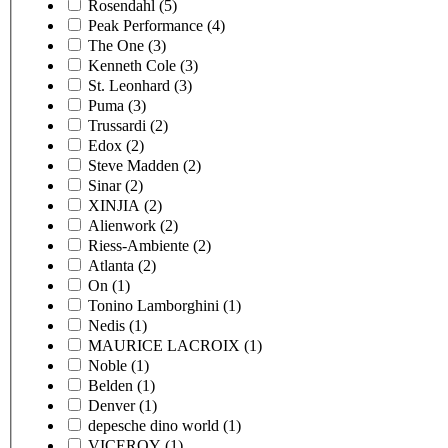
Rosendahl
(5)
Peak Performance
(4)
The One
(3)
Kenneth Cole
(3)
St. Leonhard
(3)
Puma
(3)
Trussardi
(2)
Edox
(2)
Steve Madden
(2)
Sinar
(2)
XINJIA
(2)
Alienwork
(2)
Riess-Ambiente
(2)
Atlanta
(2)
On
(1)
Tonino Lamborghini
(1)
Nedis
(1)
MAURICE LACROIX
(1)
Noble
(1)
Belden
(1)
Denver
(1)
depesche dino world
(1)
VICEROY
(1)