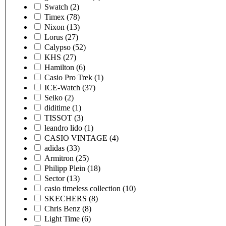
Swatch
(2)
Timex
(78)
Nixon
(13)
Lorus
(27)
Calypso
(52)
KHS
(27)
Hamilton
(6)
Casio Pro Trek
(1)
ICE-Watch
(37)
Seiko
(2)
diditime
(1)
TISSOT
(3)
leandro lido
(1)
CASIO VINTAGE
(4)
adidas
(33)
Armitron
(25)
Philipp Plein
(18)
Sector
(13)
casio timeless collection
(10)
SKECHERS
(8)
Chris Benz
(8)
Light Time
(6)